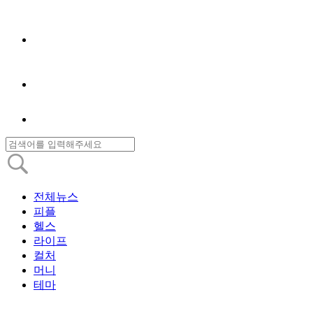
전체뉴스
피플
헬스
라이프
컬처
머니
테마