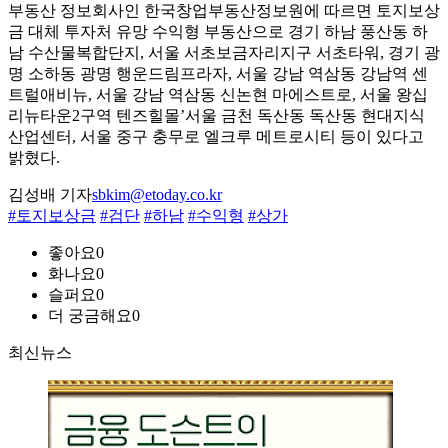
부동산 정보회사인 한국창업부동산정보원에 따르면 토지보상
금 대체 투자처 유망 수익형 부동산으로 경기 하남 풍산동 하
남 수산물복합단지, 서울 서초보금자리지구 서초타워, 경기 광
명 소하동 광명 행운드림프라자, 서울 강남 역삼동 강남역 센
트럴애비뉴, 서울 강남 역삼동 신논현 마에스트로, 서울 왕십
리뉴타운2구역 텐즈힐몰’서울 금천 독산동 독산동 현대지식
산업센터, 서울 중구 충무로 엘크루 메트로시티 등이 있다고
밝혔다.
김성배 기자
sbkim@etoday.co.kr
#토지보상금
#검단
#하남
#수익형
#상가
좋아요
0
화나요
0
슬퍼요
0
더 궁금해요
0
최신뉴스