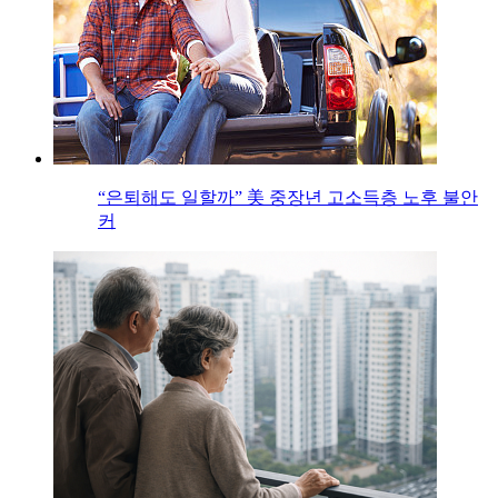
“은퇴해도 일할까” 美 중장년 고소득층 노후 불안
커