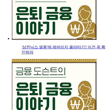
'삼전닉스 열풍'에 레버리지 올라타기? 이건 꼭 확
인하자