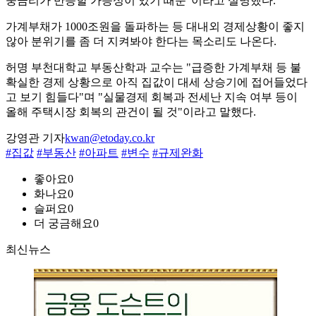
중금리가 반등할 가능성이 있기 때문"이라고 설명했다.
가계부채가 1000조원을 돌파하는 등 대내외 경제상황이 좋지
않아 분위기를 좀 더 지켜봐야 한다는 목소리도 나온다.
허명 부천대학교 부동산학과 교수는 "급증한 가계부채 등 불
확실한 경제 상황으로 아직 집값이 대세 상승기에 접어들었다
고 보기 힘들다"며 "실물경제 회복과 전세난 지속 여부 등이
올해 주택시장 회복의 관건이 될 것"이라고 말했다.
강영관 기자
kwan@etoday.co.kr
#집값
#부동산
#아파트
#변수
#규제완화
좋아요
0
화나요
0
슬퍼요
0
더 궁금해요
0
최신뉴스