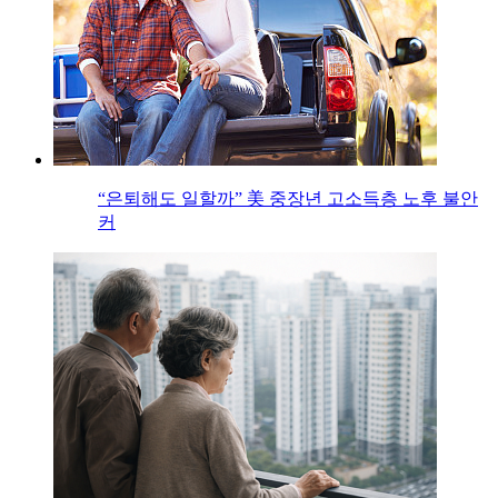
“은퇴해도 일할까” 美 중장년 고소득층 노후 불안
커