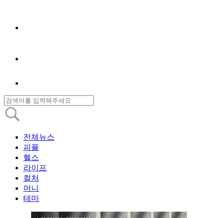
전체뉴스
피플
헬스
라이프
컬처
머니
테마