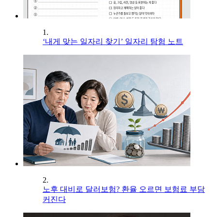
1.
‘내게 맞는 일자리 찾기’ 일자리 탐험 노트
2.
노후 대비로 달러보험? 환율 오르면 보험료 부담
커진다