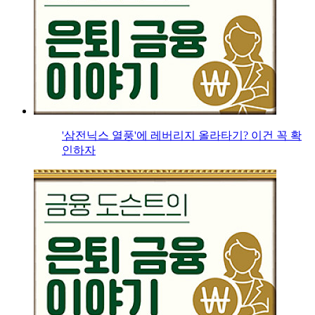
'삼전닉스 열풍'에 레버리지 올라타기? 이건 꼭 확
인하자