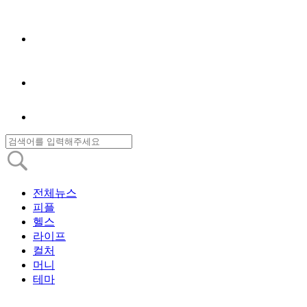
전체뉴스
피플
헬스
라이프
컬처
머니
테마