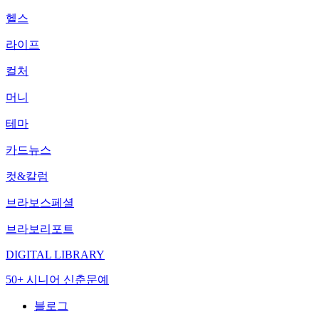
헬스
라이프
컬처
머니
테마
카드뉴스
컷&칼럼
브라보스페셜
브라보리포트
DIGITAL LIBRARY
50+ 시니어 신춘문예
블로그