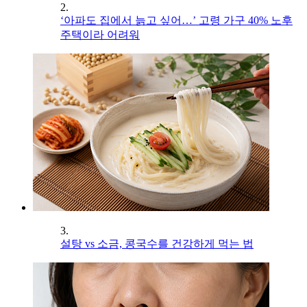
2.
‘아파도 집에서 늙고 싶어…’ 고령 가구 40% 노후
주택이라 어려워
3.
설탕 vs 소금, 콩국수를 건강하게 먹는 법