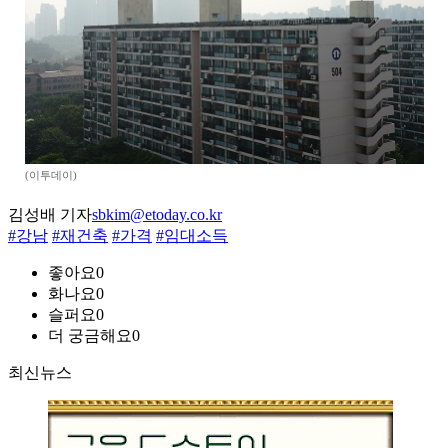
(이투데이)
김성배 기자
sbkim@etoday.co.kr
#강남
#재건축
#가격
#임대소득
좋아요
0
화나요
0
슬퍼요
0
더 궁금해요
0
최신뉴스