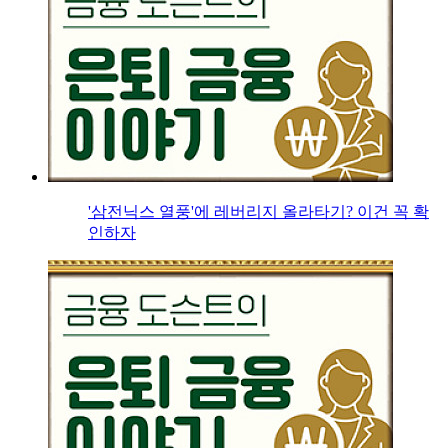
'삼전닉스 열풍'에 레버리지 올라타기? 이건 꼭 확
인하자