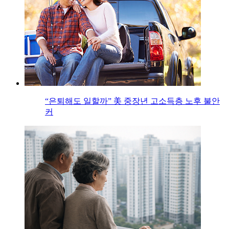
“은퇴해도 일할까” 美 중장년 고소득층 노후 불안
커