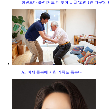
청년보다 술·디저트 더 찾아… 日 '고령 1인 가구'의
AI, 이제 돌봄에 지친 가족도 돕는다