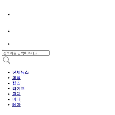
전체뉴스
피플
헬스
라이프
컬처
머니
테마