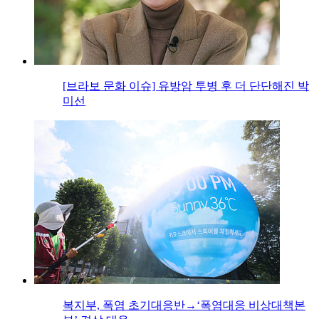
[브라보 문화 이슈] 유방암 투병 후 더 단단해진 박
미선
복지부, 폭염 초기대응반→‘폭염대응 비상대책본