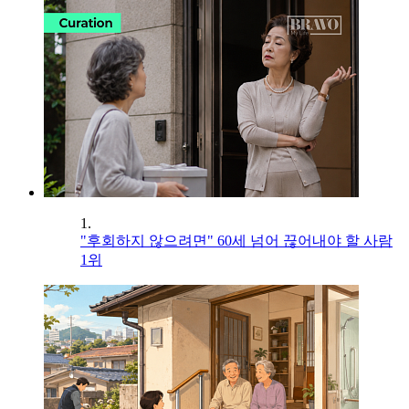
1.
"후회하지 않으려면" 60세 넘어 끊어내야 할 사람
1위