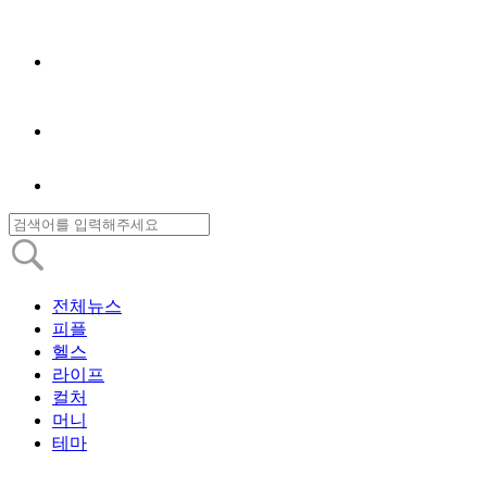
전체뉴스
피플
헬스
라이프
컬처
머니
테마