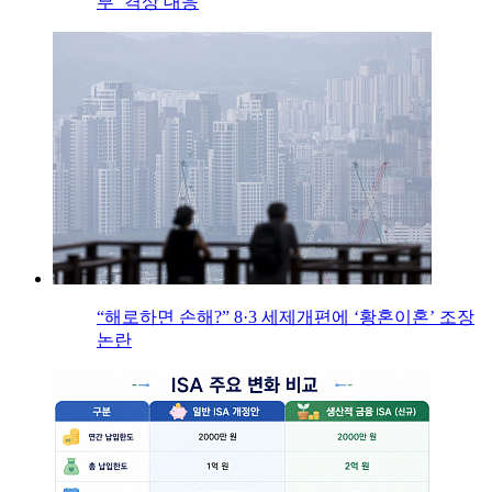
부’ 격상 대응
“해로하면 손해?” 8·3 세제개편에 ‘황혼이혼’ 조장
논란