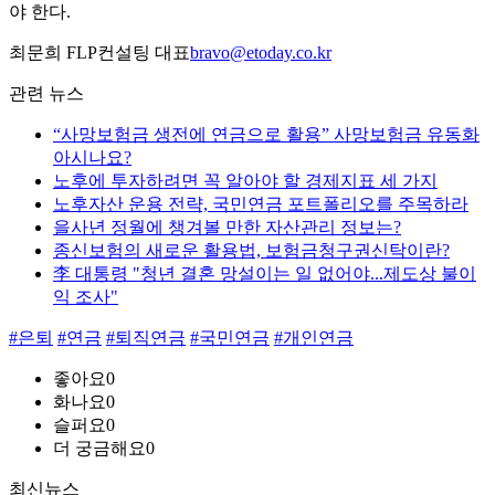
야 한다.
최문희 FLP컨설팅 대표
bravo@etoday.co.kr
관련 뉴스
“사망보험금 생전에 연금으로 활용” 사망보험금 유동화
아시나요?
노후에 투자하려면 꼭 알아야 할 경제지표 세 가지
노후자산 운용 전략, 국민연금 포트폴리오를 주목하라
을사년 정월에 챙겨볼 만한 자산관리 정보는?
종신보험의 새로운 활용법, 보험금청구권신탁이란?
李 대통령 "청년 결혼 망설이는 일 없어야...제도상 불이
익 조사"
#은퇴
#연금
#퇴직연금
#국민연금
#개인연금
좋아요
0
화나요
0
슬퍼요
0
더 궁금해요
0
최신뉴스