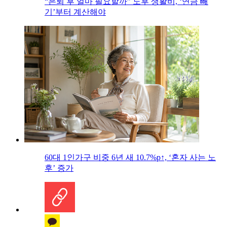
“은퇴 후 얼마 필요할까” 노후 생활비, ‘연금 빼
기’부터 계산해야
60대 1인가구 비중 6년 새 10.7%p↑, ‘혼자 사는 노
후’ 증가