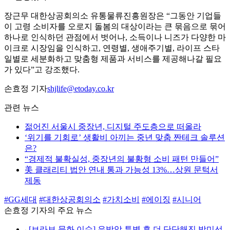
장근무 대한상공회의소 유통물류진흥원장은 “그동안 기업들
이 고령 소비자를 오로지 돌봄의 대상이라는 큰 묶음으로 묶어
하나로 인식하던 관점에서 벗어나, 소득이나 니즈가 다양한 마
이크로 시장임을 인식하고, 연령별, 생애주기별, 라이프 스타
일별로 세분화하고 맞춤형 제품과 서비스를 제공해나갈 필요
가 있다”고 강조했다.
손효정 기자
shjlife@etoday.co.kr
관련 뉴스
젊어진 서울시 중장년, 디지털 주도층으로 떠올라
‘위기를 기회로’ 생활비 아끼는 중년 맞춤 짠테크 솔루션
은?
“경제적 불확실성, 중장년의 불황형 소비 패턴 만들어”
美 클래리티 법안 연내 통과 가능성 13%…상원 문턱서
제동
#GG세대
#대한상공회의소
#가치소비
#에이징
#시니어
손효정 기자의 주요 뉴스
⌞
[브라보 문화 이슈] 유방암 투병 후 더 단단해진 박미선