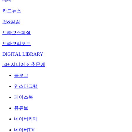
카드뉴스
컷&칼럼
브라보스페셜
브라보리포트
DIGITAL LIBRARY
50+ 시니어 신춘문예
블로그
인스타그램
페이스북
유튜브
네이버카페
네이버TV