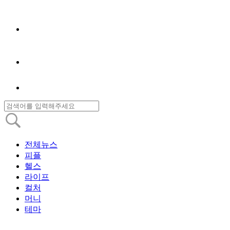
전체뉴스
피플
헬스
라이프
컬처
머니
테마