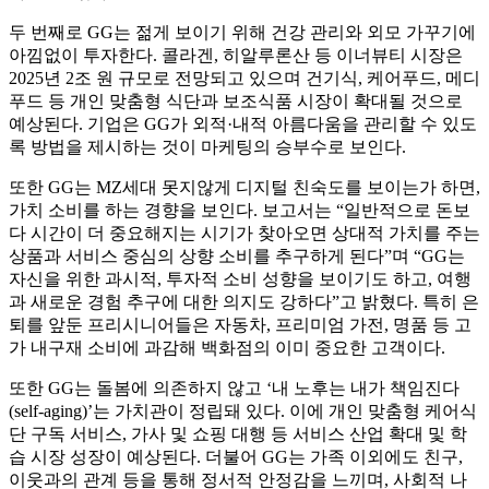
두 번째로 GG는 젊게 보이기 위해 건강 관리와 외모 가꾸기에
아낌없이 투자한다. 콜라겐, 히알루론산 등 이너뷰티 시장은
2025년 2조 원 규모로 전망되고 있으며 건기식, 케어푸드, 메디
푸드 등 개인 맞춤형 식단과 보조식품 시장이 확대될 것으로
예상된다. 기업은 GG가 외적·내적 아름다움을 관리할 수 있도
록 방법을 제시하는 것이 마케팅의 승부수로 보인다.
또한 GG는 MZ세대 못지않게 디지털 친숙도를 보이는가 하면,
가치 소비를 하는 경향을 보인다. 보고서는 “일반적으로 돈보
다 시간이 더 중요해지는 시기가 찾아오면 상대적 가치를 주는
상품과 서비스 중심의 상향 소비를 추구하게 된다”며 “GG는
자신을 위한 과시적, 투자적 소비 성향을 보이기도 하고, 여행
과 새로운 경험 추구에 대한 의지도 강하다”고 밝혔다. 특히 은
퇴를 앞둔 프리시니어들은 자동차, 프리미엄 가전, 명품 등 고
가 내구재 소비에 과감해 백화점의 이미 중요한 고객이다.
또한 GG는 돌봄에 의존하지 않고 ‘내 노후는 내가 책임진다
(self-aging)’는 가치관이 정립돼 있다. 이에 개인 맞춤형 케어식
단 구독 서비스, 가사 및 쇼핑 대행 등 서비스 산업 확대 및 학
습 시장 성장이 예상된다. 더불어 GG는 가족 이외에도 친구,
이웃과의 관계 등을 통해 정서적 안정감을 느끼며, 사회적 나