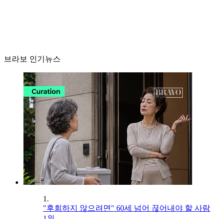
브라보 인기뉴스
1.
"후회하지 않으려면" 60세 넘어 끊어내야 할 사람
1위