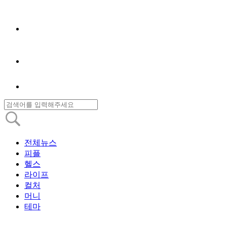
전체뉴스
피플
헬스
라이프
컬처
머니
테마