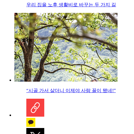
우리 집을 노후 생활비로 바꾸는 두 가지 길
“시골 가서 살더니 이제야 사람 꼴이 됐네!”