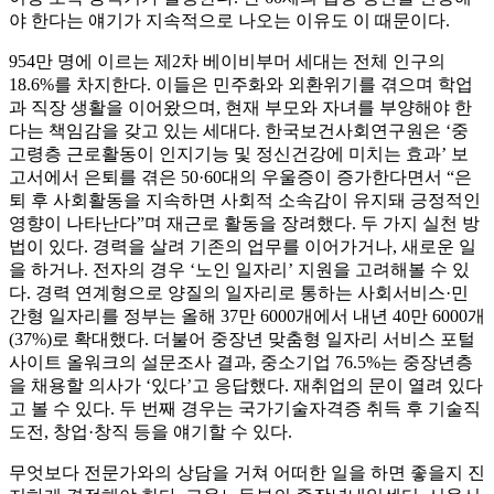
야 한다는 얘기가 지속적으로 나오는 이유도 이 때문이다.
954만 명에 이르는 제2차 베이비부머 세대는 전체 인구의
18.6%를 차지한다. 이들은 민주화와 외환위기를 겪으며 학업
과 직장 생활을 이어왔으며, 현재 부모와 자녀를 부양해야 한
다는 책임감을 갖고 있는 세대다. 한국보건사회연구원은 ‘중
고령층 근로활동이 인지기능 및 정신건강에 미치는 효과’ 보
고서에서 은퇴를 겪은 50·60대의 우울증이 증가한다면서 “은
퇴 후 사회활동을 지속하면 사회적 소속감이 유지돼 긍정적인
영향이 나타난다”며 재근로 활동을 장려했다. 두 가지 실천 방
법이 있다. 경력을 살려 기존의 업무를 이어가거나, 새로운 일
을 하거나. 전자의 경우 ‘노인 일자리’ 지원을 고려해볼 수 있
다. 경력 연계형으로 양질의 일자리로 통하는 사회서비스·민
간형 일자리를 정부는 올해 37만 6000개에서 내년 40만 6000개
(37%)로 확대했다. 더불어 중장년 맞춤형 일자리 서비스 포털
사이트 올워크의 설문조사 결과, 중소기업 76.5%는 중장년층
을 채용할 의사가 ‘있다’고 응답했다. 재취업의 문이 열려 있다
고 볼 수 있다. 두 번째 경우는 국가기술자격증 취득 후 기술직
도전, 창업·창직 등을 얘기할 수 있다.
무엇보다 전문가와의 상담을 거쳐 어떠한 일을 하면 좋을지 진