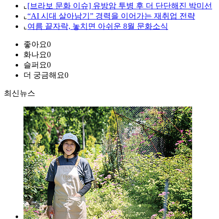
⌞
[브라보 문화 이슈] 유방암 투병 후 더 단단해진 박미선
⌞
“AI 시대 살아남기” 경력을 이어가는 재취업 전략
⌞
여름 끝자락, 놓치면 아쉬운 8월 문화소식
좋아요
0
화나요
0
슬퍼요
0
더 궁금해요
0
최신뉴스