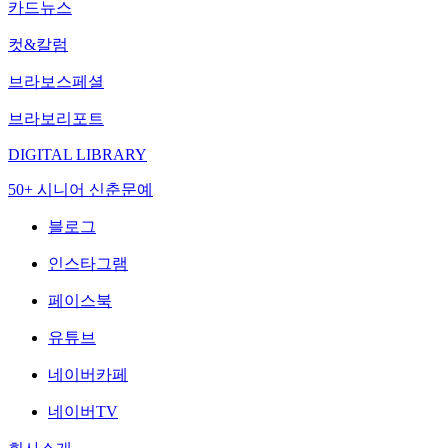
카드뉴스
컷&칼럼
브라보스페셜
브라보리포트
DIGITAL LIBRARY
50+ 시니어 신춘문예
블로그
인스타그램
페이스북
유튜브
네이버카페
네이버TV