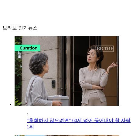
브라보 인기뉴스
1.
"후회하지 않으려면" 60세 넘어 끊어내야 할 사람
1위