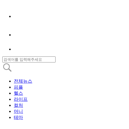
전체뉴스
피플
헬스
라이프
컬처
머니
테마