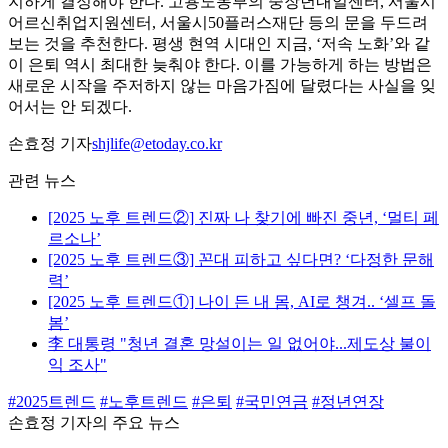
지하게 결정해야 한다. 고용노동부의 중장년내일센터, 서울시
어르신취업지원센터, 서울시50플러스재단 등의 문을 두드려
보는 것을 추천한다. 평생 현역 시대인 지금, ‘저속 노화’와 같
이 은퇴 역시 최대한 늦춰야 한다. 이를 가능하게 하는 방법은
새로운 시작을 주저하지 않는 마음가짐에 달렸다는 사실을 잊
어서는 안 되겠다.
손효정 기자
shjlife@etoday.co.kr
관련 뉴스
[2025 노후 트렌드②] 진짜 나 찾기에 빠진 중년, ‘멀티 페
르소나’
[2025 노후 트렌드③] 꼰대 피하고 싶다면? ‘다정한 문해
력’
[2025 노후 트렌드①] 나이 든 내 몸, AI로 챙겨.. ‘셀프 돌
봄’
李 대통령 "청년 결혼 망설이는 일 없어야...제도상 불이
익 조사"
#2025트렌드
#노후트렌드
#은퇴
#국민연금
#정년연장
손효정 기자의 주요 뉴스