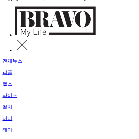
전체뉴스
피플
헬스
라이프
컬처
머니
테마