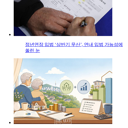
정년연장 입법 ‘상반기 무산’, 연내 입법 가능성에
쏠린 눈