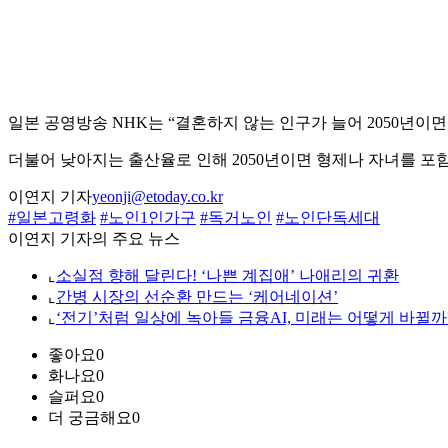
일본 공영방송 NHK는 “결혼하지 않는 인구가 늘어 2050년이
더불어 낮아지는 출산율로 인해 2050년이면 형제나 자녀를 포
이연지 기자
yeonji@etoday.co.kr
#일본고령화
#노인1인가구
#독거노인
#노인단독세대
이연지 기자의 주요 뉴스
⌞
소실점 향해 달린다! ‘나쁜 계집애’ 나애리의 귀환
⌞
간병 시장의 선순환 만드는 ‘케어네이션’
⌞
‘전기’처럼 일상에 녹아들 금융AI, 미래는 어떻게 바뀔까
좋아요
0
화나요
0
슬퍼요
0
더 궁금해요
0