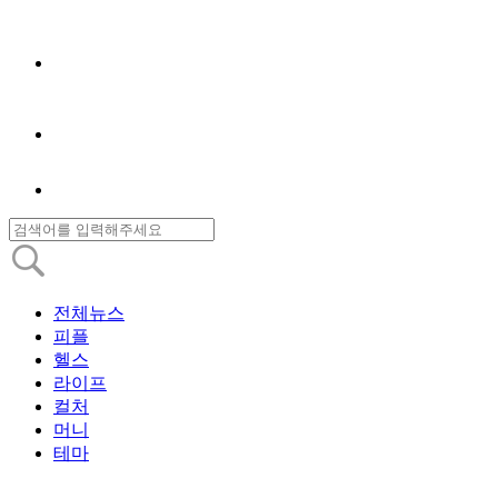
전체뉴스
피플
헬스
라이프
컬처
머니
테마