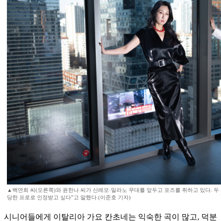
▲백연희 씨(오른쪽)와 윤한나 씨가 산레모·밀라노 무대를 앞두고 포즈를 취하고 있다. 두 
당한 프로로 인정받고 싶다”고 말했다.(이준호 기자)
시니어들에게 이탈리아 가요 칸초네는 익숙한 곡이 많고, 덕분