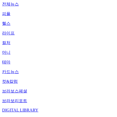
전체뉴스
피플
헬스
라이프
컬처
머니
테마
카드뉴스
컷&칼럼
브라보스페셜
브라보리포트
DIGITAL LIBRARY