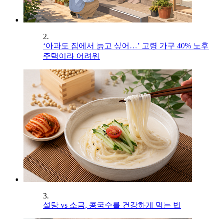
2.
‘아파도 집에서 늙고 싶어…’ 고령 가구 40% 노후
주택이라 어려워
3.
설탕 vs 소금, 콩국수를 건강하게 먹는 법