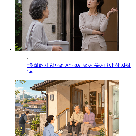
1.
"후회하지 않으려면" 60세 넘어 끊어내야 할 사람
1위