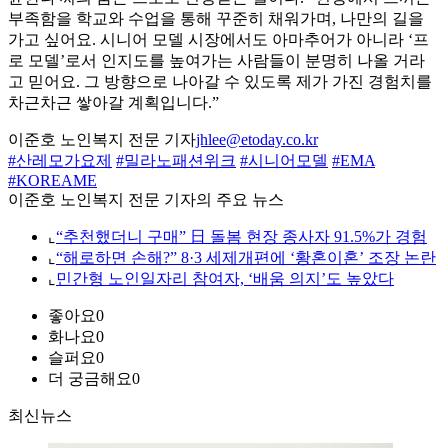
부족함을 학교와 수업을 통해 꾸준히 채워가며, 나만의 길을
가고 싶어요. 시니어 모델 시장에서도 아마추어가 아니라 ‘프
로 모델’로서 인지도를 높여가는 사람들이 분명히 나올 거라
고 믿어요. 그 방향으로 나아갈 수 있도록 제가 가진 경험치를
차근차근 쌓아갈 계획입니다.”
이준호 노인복지 전문 기자
jhlee@etoday.co.kr
#산레모가요제
#밀라노패션위크
#시니어모델
#EMA
#KOREAME
이준호 노인복지 전문 기자의 주요 뉴스
⌞
“추천했더니 구매” 日 돌봄 현장 종사자 91.5%가 경험
⌞
“해로하면 손해?” 8·3 세제개편에 ‘황혼이혼’ 조장 논란
⌞
민간형 노인일자리 참여자, ‘배움 의지’도 높았다
좋아요
0
화나요
0
슬퍼요
0
더 궁금해요
0
최신뉴스