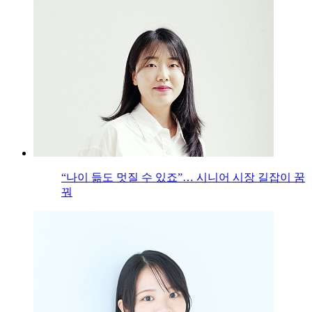
“나이 듦도 멋질 수 있죠”… 시니어 시장 길잡이 꿈
꿔