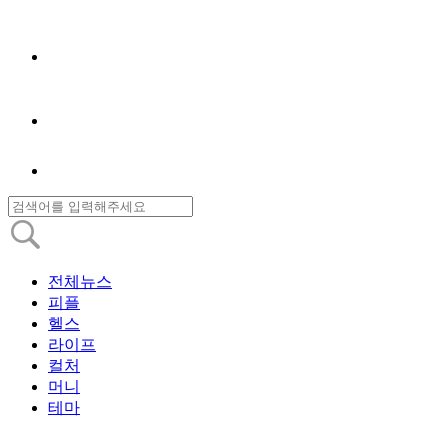
전체뉴스
피플
헬스
라이프
컬처
머니
테마