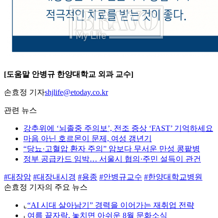
[도움말 안병규 한양대학교 외과 교수]
손효정 기자
shjlife@etoday.co.kr
관련 뉴스
강추위에 ‘뇌졸중 주의보’, 전조 증상 ‘FAST’ 기억하세요
마음 아닌 호르몬이 문제, 여성 갱년기
“당뇨·고혈압 환자 주의” 암보다 무서운 만성 콩팥병
정부 공급카드 임박… 서울시 협의·주민 설득이 관건
#대장암
#대장내시경
#용종
#안병규교수
#한양대학교병원
손효정 기자의 주요 뉴스
⌞
“AI 시대 살아남기” 경력을 이어가는 재취업 전략
⌞
여름 끝자락, 놓치면 아쉬운 8월 문화소식