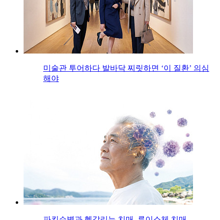
미술관 투어하다 발바닥 찌릿하면 ‘이 질환’ 의심
해야
파킨슨병과 헷갈리는 치매, 루이소체 치매