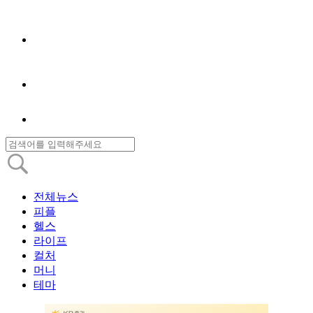
전체뉴스
피플
헬스
라이프
컬처
머니
테마