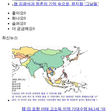
⌞
故 김광석과 청춘의 기억 속으로, 뮤지컬 ‘그날들’
좋아요
0
화나요
0
슬퍼요
0
더 궁금해요
0
최신뉴스
韓·日 포함 아태 고소득 지역 기대수명 84.1세 ‘아