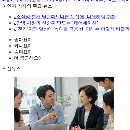
이연지 기자의 주요 뉴스
⌞
소실점 향해 달린다! ‘나쁜 계집애’ 나애리의 귀환
⌞
간병 시장의 선순환 만드는 ‘케어네이션’
⌞
‘전기’처럼 일상에 녹아들 금융AI, 미래는 어떻게 바뀔까
좋아요
0
화나요
0
슬퍼요
0
더 궁금해요
0
최신뉴스