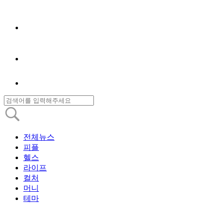
전체뉴스
피플
헬스
라이프
컬처
머니
테마