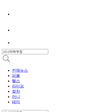
전체뉴스
피플
헬스
라이프
컬처
머니
테마