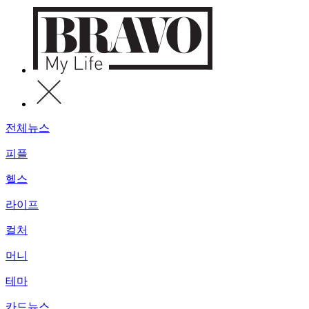
전체뉴스
피플
헬스
라이프
컬처
머니
테마
카드뉴스