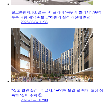
웰크론한텍, KB골든라이프케어 ‘북위례 빌리지’ 799억
수주 대형 계약 확보…“하반기 실적 개선에 최선”
2026-08-04 11:38
“짓고 팔면 끝?”⋯건설사, ‘운영형 모델’로 확대 [도심 상
륙한 ‘실버 주택’②]
2026-03-23 07:00