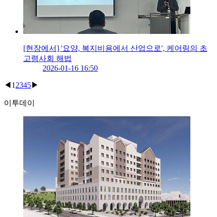
[현장에서] '요양, 복지비용에서 산업으로', 케어링의 초
고령사회 해법
2026-01-16 16:50
◀
1
2
3
4
5
▶
이투데이