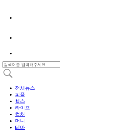
전체뉴스
피플
헬스
라이프
컬처
머니
테마