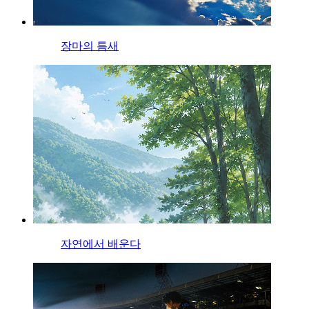
장마의 틈새
자연에서 배운다