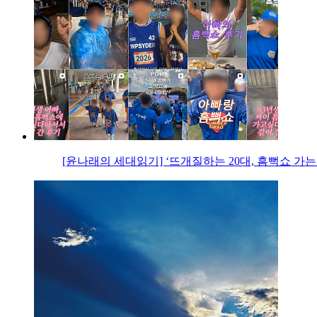
[윤나래의 세대읽기] ‘뜨개질하는 20대, 흠뻑쇼 가는