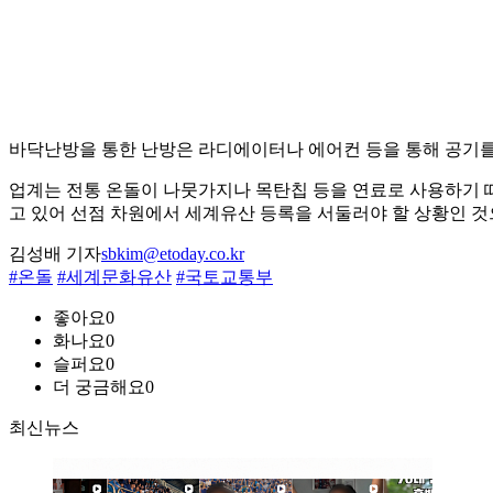
바닥난방을 통한 난방은 라디에이터나 에어컨 등을 통해 공기를
업계는 전통 온돌이 나뭇가지나 목탄칩 등을 연료로 사용하기 
고 있어 선점 차원에서 세계유산 등록을 서둘러야 할 상황인 것
김성배 기자
sbkim@etoday.co.kr
#온돌
#세계문화유산
#국토교통부
좋아요
0
화나요
0
슬퍼요
0
더 궁금해요
0
최신뉴스