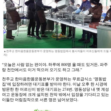
▲천주교 한마음한몸운동본부가 운영하는 명동밥집에서 봉사자들이 어르신들에게 드릴 식
자)
“오늘은 사람 없는 편이야. 하루에 800명 올 때도 있거든. 파주
랑 천안에서도 이거 먹으러 오기도 하고 그래.”
천주교 한마음한몸운동본부가 운영하는 무료급식소 ‘명동밥
집’에 입장하려면 대기표를 받아야 한다. 이날 오후 한 시경에
방문한 한 어르신이 받은 대기표는 274번. 명동성당 내 옛 계성
여고 운동장에 크게 설치된 천막 밖에서 입장을 기다리고 있는
이들만 어림짐작으로 서른 명은 넘어보였다.