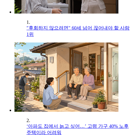
1.
"후회하지 않으려면" 60세 넘어 끊어내야 할 사람
1위
2.
‘아파도 집에서 늙고 싶어…’ 고령 가구 40% 노후
주택이라 어려워