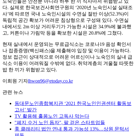
노숙인들은 안전뿐 아니라 하루 한 끼 식사마저 위협받고 있
다. 실제로 한국보건사회연구원의 ‘2020년 노숙인시설 실태조
사’에 따르면 국내 노숙인시설의 수면실 절반 이상(52.3%)이
독립적 공간 확보가 어려운 침상형으로 구성돼 있다. 수면실
내에서도 2m 이상 거리두기가 가능한 시설은 34.9%에 불과했
고, 커튼이나 가림막 등을 확보한 시설은 20.8%에 그쳤다.
현재 실내에서 운영되는 무료급식소는 코로나19 음성 확인서
나 접종증명(백신패스)을 제출해야 입장 및 이용이 가능하다.
정보 접근이 상대적으로 어려운 어르신이나 노숙인의 실내 급
식소 이용이 어려워질 수밖에 없다. 취약계층의 겨울철 따뜻한
밥 한 끼가 위협받고 있다.
이희원 기자
lhwon96@etoday.co.kr
관련 뉴스
동대문노인종합복지관 ‘2021 한국노인인권센터 활동보
고서’ 발간
TV 활용해 홀몸노인 고독사 막는다
"폐지 수거 노인 돕자", 팔 걷은 스타트업들
美 클래리티 법안 연내 통과 가능성 13%…상원 문턱서
제동