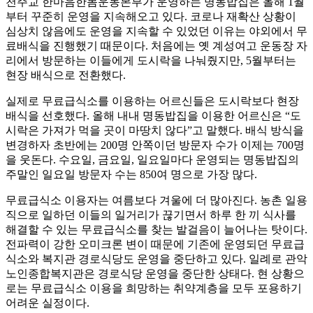
천주교 한마음한몸운동본부가 운영하는 명동밥집은 올해 1월
부터 꾸준히 운영을 지속해오고 있다. 코로나 재확산 상황이
심상치 않음에도 운영을 지속할 수 있었던 이유는 야외에서 무
료배식을 진행했기 때문이다. 처음에는 옛 계성여고 운동장 자
리에서 방문하는 이들에게 도시락을 나눠줬지만, 5월부터는
현장 배식으로 전환했다.
실제로 무료급식소를 이용하는 어르신들은 도시락보다 현장
배식을 선호했다. 올해 내내 명동밥집을 이용한 어르신은 “도
시락은 가져가 먹을 곳이 마땅치 않다”고 말했다. 배식 방식을
변경하자 초반에는 200명 안쪽이던 방문자 수가 이제는 700명
을 웃돈다. 수요일, 금요일, 일요일마다 운영되는 명동밥집의
주말인 일요일 방문자 수는 850여 명으로 가장 많다.
무료급식소 이용자는 여름보다 겨울에 더 많아진다. 농촌 일용
직으로 일하던 이들의 일거리가 끊기면서 하루 한 끼 식사를
해결할 수 있는 무료급식소를 찾는 발걸음이 늘어나는 탓이다.
전파력이 강한 오미크론 변이 때문에 기존에 운영되던 무료급
식소와 복지관 경로식당도 운영을 중단하고 있다. 일례로 관악
노인종합복지관은 경로식당 운영을 중단한 상태다. 현 상황으
로는 무료급식소 이용을 희망하는 취약계층을 모두 포용하기
어려운 실정이다.