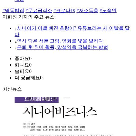
#명동밥집
#무료급식소
#코로나19
#저소득층
#노숙인
이희원 기자의 주요 뉴스
⌞
시니어가 이빨 빠진 호랑이? 유튜브라는 새 이빨을 달
다
⌞
역사 담은 서툰 그림, 영화로 빛을 발하다
⌞
은퇴 후 취미 활동, 망설임을 극복하는 방법
좋아요
0
화나요
0
슬퍼요
0
더 궁금해요
0
최신뉴스