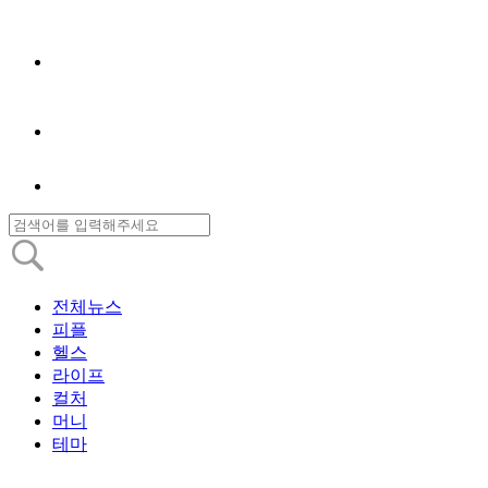
전체뉴스
피플
헬스
라이프
컬처
머니
테마