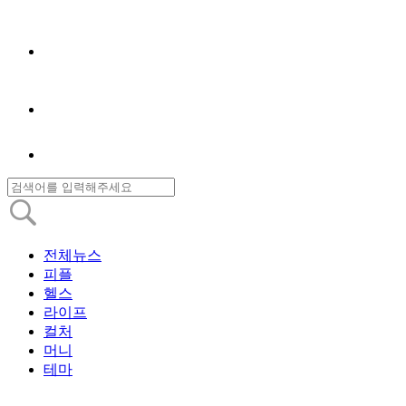
전체뉴스
피플
헬스
라이프
컬처
머니
테마