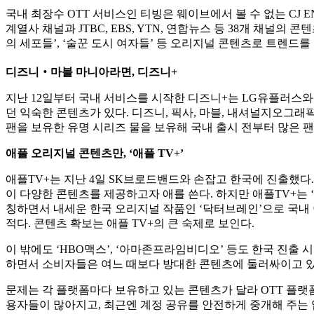
국내 최장수 OTT 서비스인 티빙은 웨이브에서 볼 수 없는 CJ ENM과 지
계열사 채널과 JTBC, EBS, YTN, 연합뉴스 등 38개 채널의
의 세포들’, ‘술꾼 도시 여자들’ 등 오리지널 콘텐츠로 트렌드를
디즈니‧마블 마니아라면, 디즈니+
지난 12일부터 국내 서비스를 시작한 디즈니+는 LG유플러스와
던 익숙한 콘텐츠가 있다. 디즈니, 픽사, 마블, 내셔널지오그래픽
팬을 보유한 유명 시리즈 물을 보유해 국내 출시 전부터 많은 팬
애플 오리지널 콘텐츠만, ‘애플 TV+’
애플TV+는 지난 4일 SK브로드밴드와 손잡고 한국에 진출했다
이 다양한 콘텐츠를 제공하고자 애를 쓴다. 하지만 애플TV+는
칭하면서 내세운 한국 오리지널 작품인 ‘닥터브레인’으로 국내
적다. 콘텐츠 확보는 애플 TV+의 큰 숙제로 보인다.
이 밖에도 ‘HBO맥스’, ‘아마존프라임비디오’ 등도 한국 진출 
하면서 소비자들은 여느 때보다 방대한 콘텐츠에 둘러싸이고 있
문제는 각 플랫폼마다 보유하고 있는 콘텐츠가 달라 OTT 플랫
용자들이 많아지고, 최근엔 계정 공유를 안전하게 중개해 주는