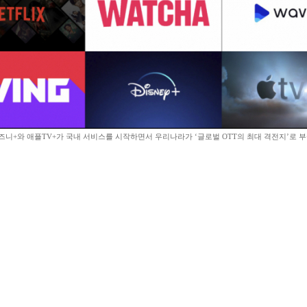
디즈니+와 애플TV+가 국내 서비스를 시작하면서 우리나라가 ‘글로벌 OTT의 최대 격전지’로 부