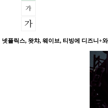
넷플릭스, 왓챠, 웨이브, 티빙에 디즈니+와