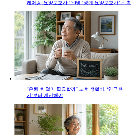
케어링, 요양보호사 170명 ‘명예 요양보호사’ 위촉
“은퇴 후 얼마 필요할까” 노후 생활비, ‘연금 빼
기’부터 계산해야