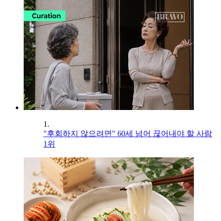
1.
"후회하지 않으려면" 60세 넘어 끊어내야 할 사람
1위