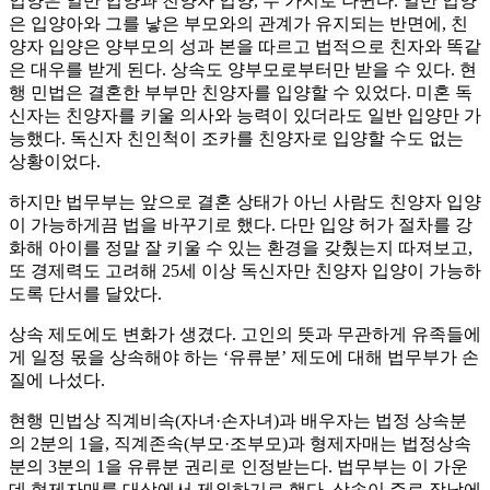
입양은 일반 입양과 친양자 입양, 두 가지로 나뉜다. 일반 입양
은 입양아와 그를 낳은 부모와의 관계가 유지되는 반면에, 친
양자 입양은 양부모의 성과 본을 따르고 법적으로 친자와 똑같
은 대우를 받게 된다. 상속도 양부모로부터만 받을 수 있다. 현
행 민법은 결혼한 부부만 친양자를 입양할 수 있었다. 미혼 독
신자는 친양자를 키울 의사와 능력이 있더라도 일반 입양만 가
능했다. 독신자 친인척이 조카를 친양자로 입양할 수도 없는
상황이었다.
하지만 법무부는 앞으로 결혼 상태가 아닌 사람도 친양자 입양
이 가능하게끔 법을 바꾸기로 했다. 다만 입양 허가 절차를 강
화해 아이를 정말 잘 키울 수 있는 환경을 갖췄는지 따져보고,
또 경제력도 고려해 25세 이상 독신자만 친양자 입양이 가능하
도록 단서를 달았다.
상속 제도에도 변화가 생겼다. 고인의 뜻과 무관하게 유족들에
게 일정 몫을 상속해야 하는 ‘유류분’ 제도에 대해 법무부가 손
질에 나섰다.
현행 민법상 직계비속(자녀·손자녀)과 배우자는 법정 상속분
의 2분의 1을, 직계존속(부모·조부모)과 형제자매는 법정상속
분의 3분의 1을 유류분 권리로 인정받는다. 법무부는 이 가운
데 형제자매를 대상에서 제외하기로 했다. 상속이 주로 장남에