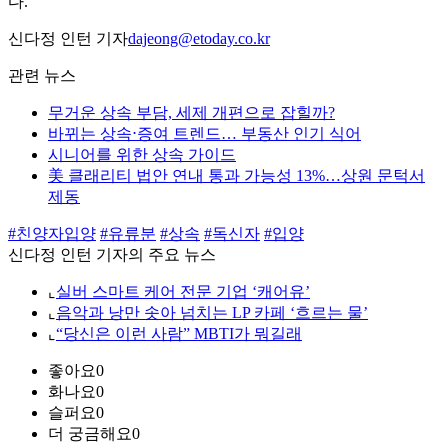
다.
신다정 인턴 기자
dajeong@etoday.co.kr
관련 뉴스
무거운 상속 부담, 세제 개편으로 잡힐까?
바뀌는 상속⋅증여 트렌드… 부동산 인기 식어
시니어를 위한 상속 가이드
美 클래리티 법안 연내 통과 가능성 13%…상원 문턱서
제동
#친양자입양
#유류분
#상속
#독신자
#입양
신다정 인턴 기자의 주요 뉴스
⌞
실버 스마트 케어 전문 기업 ‘캐어유’
⌞
음악과 낭만 솟아 넘치는 LP 카페 ‘흐르는 물’
⌞
“당신은 이런 사람” MBTI가 뭐길래
좋아요
0
화나요
0
슬퍼요
0
더 궁금해요
0