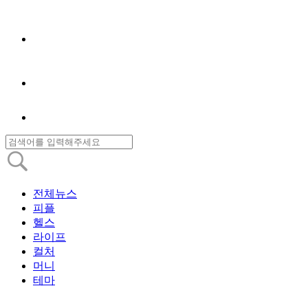
전체뉴스
피플
헬스
라이프
컬처
머니
테마