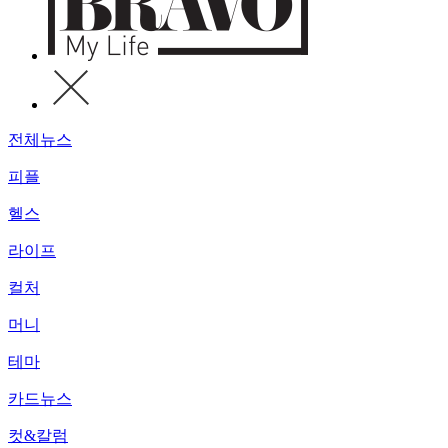
전체뉴스
피플
헬스
라이프
컬처
머니
테마
카드뉴스
컷&칼럼