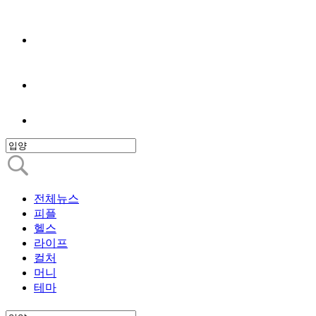
전체뉴스
피플
헬스
라이프
컬처
머니
테마