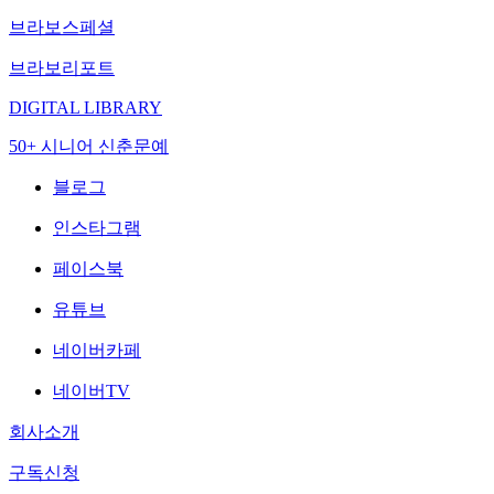
브라보스페셜
브라보리포트
DIGITAL LIBRARY
50+ 시니어 신춘문예
블로그
인스타그램
페이스북
유튜브
네이버카페
네이버TV
회사소개
구독신청