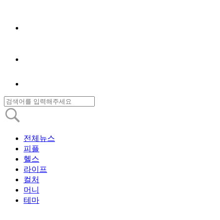
전체뉴스
피플
헬스
라이프
컬처
머니
테마