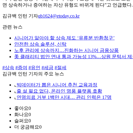
면 상속하거나 증여하는 자산 유형도 바뀌게 된다”고 언급했다.
김규백 인턴 기자
qb1624@etoday.co.kr
관련 뉴스
시니어가 알아야 할 상속 제도 ‘유류분 반환청구’
안전한 상속 솔루션, 신탁
노후 관리에 상속까지…진화하는 시니어 금융상품
美 클래리티 법안 연내 통과 가능성 13%…상원 문턱서 
#상속
#증여
#유언
#세금
#절세
김규백 인턴 기자의 주요 뉴스
⌞
빅데이터가 뽑은 시니어 추천 교육과정
⌞
줄 설 필요 없다, 온라인 명품 플랫폼 호황
⌞
연명의료 거부 1백만 시대… 관리 인력은 17명
좋아요
0
화나요
0
슬퍼요
0
더 궁금해요
0