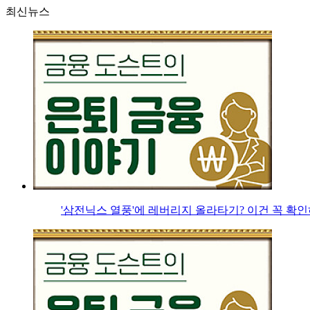
최신뉴스
'삼전닉스 열풍'에 레버리지 올라타기? 이건 꼭 확