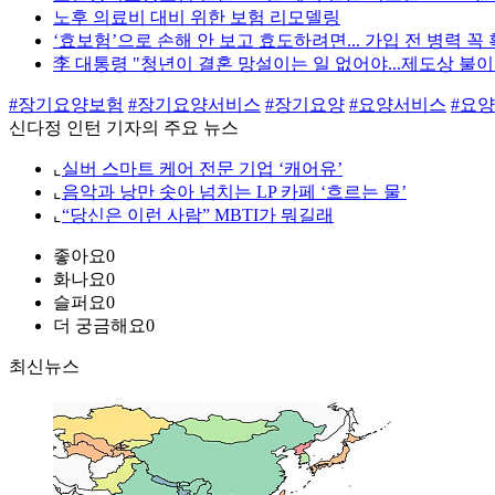
노후 의료비 대비 위한 보험 리모델링
‘효보험’으로 손해 안 보고 효도하려면... 가입 전 병력 꼭
李 대통령 "청년이 결혼 망설이는 일 없어야...제도상 불이
#장기요양보험
#장기요양서비스
#장기요양
#요양서비스
#요
신다정 인턴 기자의 주요 뉴스
⌞
실버 스마트 케어 전문 기업 ‘캐어유’
⌞
음악과 낭만 솟아 넘치는 LP 카페 ‘흐르는 물’
⌞
“당신은 이런 사람” MBTI가 뭐길래
좋아요
0
화나요
0
슬퍼요
0
더 궁금해요
0
최신뉴스