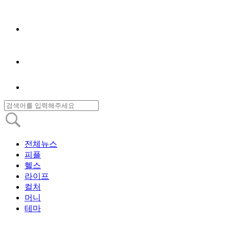
전체뉴스
피플
헬스
라이프
컬처
머니
테마