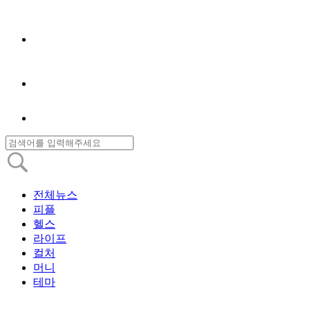
전체뉴스
피플
헬스
라이프
컬처
머니
테마