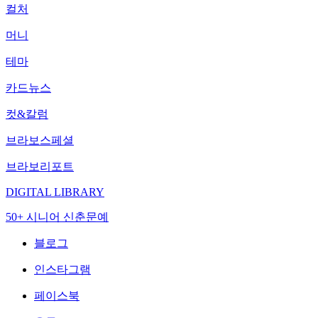
컬처
머니
테마
카드뉴스
컷&칼럼
브라보스페셜
브라보리포트
DIGITAL LIBRARY
50+ 시니어 신춘문예
블로그
인스타그램
페이스북