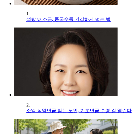
1.
설탕 vs 소금, 콩국수를 건강하게 먹는 법
2.
소액 직역연금 받는 노인, 기초연금 수령 길 열린다