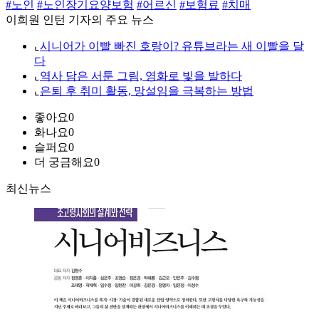
#노인
#노인장기요양보험
#어르신
#보험료
#치매
이희원 인턴 기자의 주요 뉴스
⌞
시니어가 이빨 빠진 호랑이? 유튜브라는 새 이빨을 달
다
⌞
역사 담은 서툰 그림, 영화로 빛을 발하다
⌞
은퇴 후 취미 활동, 망설임을 극복하는 방법
좋아요
0
화나요
0
슬퍼요
0
더 궁금해요
0
최신뉴스