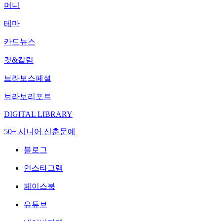
머니
테마
카드뉴스
컷&칼럼
브라보스페셜
브라보리포트
DIGITAL LIBRARY
50+ 시니어 신춘문예
블로그
인스타그램
페이스북
유튜브