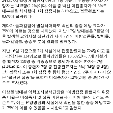
24일까지 발생한 확진자 6만5347명 가운데 위중증 환자와 사
망자는 1415명(2.2%)이다. 이들 중 백신 미접종자가 91.3%로
대부분을 차지했다. 1차 접종자는 8.1%였고, 접종완료자는
0.6%에 불과했다.
게다가 돌파감염이 발생하더라도 백신의 중증 예방 효과가
75%에 이르는 것으로 나타났다. 지난 17일 방대본은 7월말 이
후 발생한 요양시설 집단감염 사례 7건의 예방접종률, 발병률,
돌파감염률, 중증도 분석 결과를 발표했다.
지난 16일 기준으로 7개 시설에서 접종완료자는 724명이고 돌
파감염자는 134명으로 돌파감염률은 18.5%였다. 7개 시설의
총 확진자 159명 중 위중증으로 병세가 악화된 환자는 7명
(4.4%)이다. 이 중환자 7명 중 접종완료자는 3%(134명 중 4명),
1차 접종자 또는 1차 접종 후 항체 형성기간인 2주가 지나지 않
은 ‘불완전 접종’을 포함한 미접종자가 12%(24명 중 3명)인 것
으로 조사됐다.
이상원 방대본 역학조사분석단장은 “예방접종 완료자의 위중
증 비율은 미접종자 및 접종 미완료자에 비해 4분의 1 정도 수
준으로, 이는 요양병원과 시설에서 백신을 통한 중증 예방효과
가 75%에 이를 수 있음을 시사한다”고 말했다.