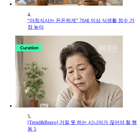
4.
“아침식사는 든든하게” 70세 이상 식생활 점수 가
장 높아
5.
[Trend&Bravo] 거절 못 하는 시니어가 끊어야 할 행
동 5