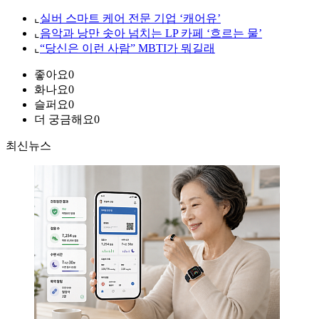
⌞
실버 스마트 케어 전문 기업 ‘캐어유’
⌞
음악과 낭만 솟아 넘치는 LP 카페 ‘흐르는 물’
⌞
“당신은 이런 사람” MBTI가 뭐길래
좋아요
0
화나요
0
슬퍼요
0
더 궁금해요
0
최신뉴스