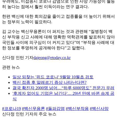
우려에도, 미접종시 코로나 감염으로 인한 사망 가능성이 월등
히 높다는 점에서 훨씬 이득이라는 연구 결과다.
한편 백신에 대한 회의감을 줄이고 접종률을 더 높이기 위해서
는 정부의 노력이 필요하다.
김 교수는 백신무용론이 더 퍼지는 것과 관련해 “질병청이 백
신 부작용 신고 사례에 대해 명확한 역학관계를 발표하지 않아
국민들 사이에 의구심이 더 커지고 있다”며 “부작용 사례에 대
한 정보를 투명하게 공개해야 한다”고 말했다.
신다정 인턴 기자
dajeong@etoday.co.kr
관련 뉴스
일상 되찾는 '위드 코로나' 9월말 10월초 검토
백신 접종 후 알레르기 증상 나타난다면?
결국 확진자 2000명 넘어…“하루 6000명도” 전문가 우려
'후계자 없어도 기업은 남긴다'… 29년 만에 바뀐 승계 공
식
#코로나19
#백신무용론
#돌파감염
#백신부작용
#백신사망
신다정 인턴 기자의 주요 뉴스