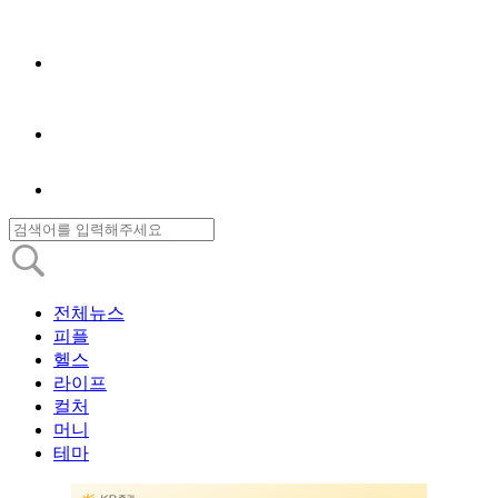
전체뉴스
피플
헬스
라이프
컬처
머니
테마