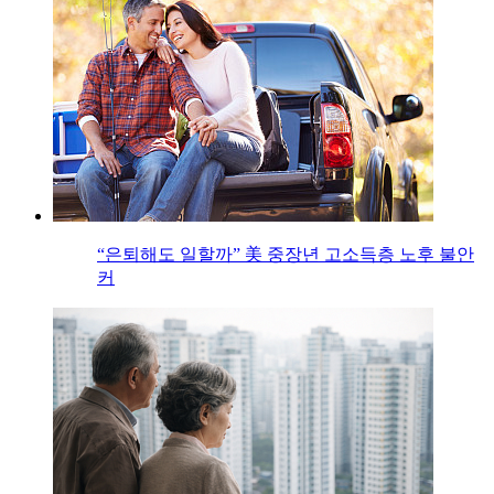
“은퇴해도 일할까” 美 중장년 고소득층 노후 불안
커