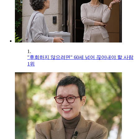
1.
"후회하지 않으려면" 60세 넘어 끊어내야 할 사람
1위