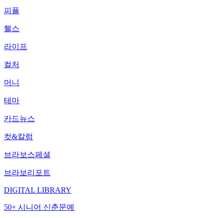
피플
헬스
라이프
컬처
머니
테마
카드뉴스
컷&칼럼
브라보스페셜
브라보리포트
DIGITAL LIBRARY
50+ 시니어 신춘문예