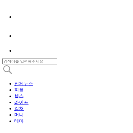
전체뉴스
피플
헬스
라이프
컬처
머니
테마