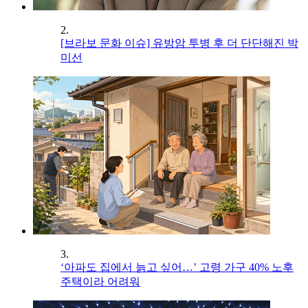
2.
[브라보 문화 이슈] 유방암 투병 후 더 단단해진 박
미선
3.
‘아파도 집에서 늙고 싶어…’ 고령 가구 40% 노후
주택이라 어려워