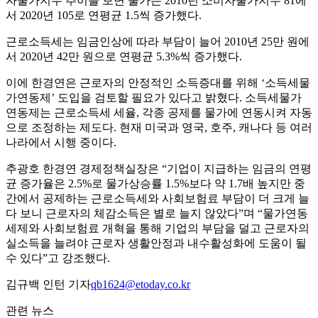
자물가지수 추이를 보면 물가는 2010년 소비자물가지수 81에
서 2020년 105로 연평균 1.5씩 증가했다.
근로소득세는 임금인상에 따라 부담이 늘어 2010년 25만 원에
서 2020년 42만 원으로 연평균 5.3%씩 증가했다.
이에 한경연은 근로자의 안정적인 소득증대를 위해 ‘소득세물
가연동제’ 도입을 검토할 필요가 있다고 밝혔다. 소득세물가
연동제는 근로소득세 세율, 각종 공제를 물가에 연동시켜 자동
으로 조정하는 제도다. 현재 미국과 영국, 호주, 캐나다 등 여러
나라에서 시행 중이다.
추광호 한경연 경제정책실장은 “기업이 지급하는 임금의 연평
균 증가율은 2.5%로 물가상승률 1.5%보다 약 1.7배 높지만 중
간에서 공제하는 근로소득세와 사회보험료 부담이 더 크게 늘
다 보니 근로자의 체감소득은 별로 늘지 않았다”며 “물가연동
세제와 사회보험료 개혁을 통해 기업의 부담을 덜고 근로자의
실소득을 늘려야 근로자 생활안정과 내수활성화에 도움이 될
수 있다”고 강조했다.
김규백 인턴 기자
qb1624@etoday.co.kr
관련 뉴스