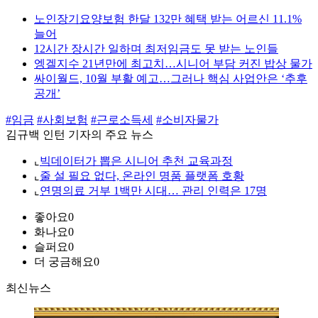
노인장기요양보험 한달 132만 혜택 받는 어르신 11.1%
늘어
12시간 장시간 일하며 최저임금도 못 받는 노인들
엥겔지수 21년만에 최고치…시니어 부담 커진 밥상 물가
싸이월드, 10월 부활 예고…그러나 핵심 사업안은 ‘추후
공개’
#임금
#사회보험
#근로소득세
#소비자물가
김규백 인턴 기자의 주요 뉴스
⌞
빅데이터가 뽑은 시니어 추천 교육과정
⌞
줄 설 필요 없다, 온라인 명품 플랫폼 호황
⌞
연명의료 거부 1백만 시대… 관리 인력은 17명
좋아요
0
화나요
0
슬퍼요
0
더 궁금해요
0
최신뉴스