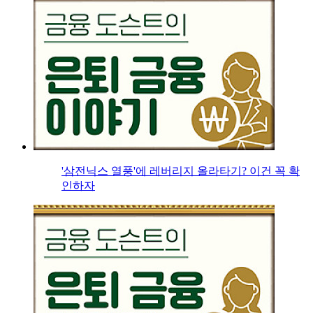
'삼전닉스 열풍'에 레버리지 올라타기? 이건 꼭 확
인하자