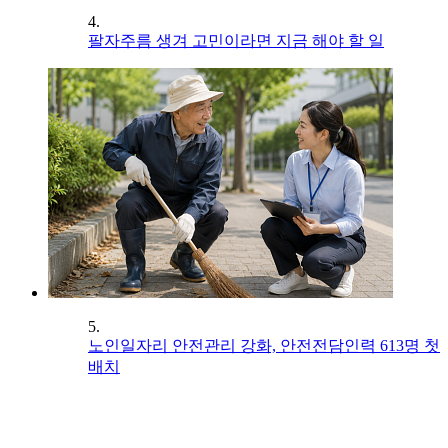
4.
팔자주름 생겨 고민이라면 지금 해야 할 일
5.
노인일자리 안전관리 강화, 안전전담인력 613명 첫
배치