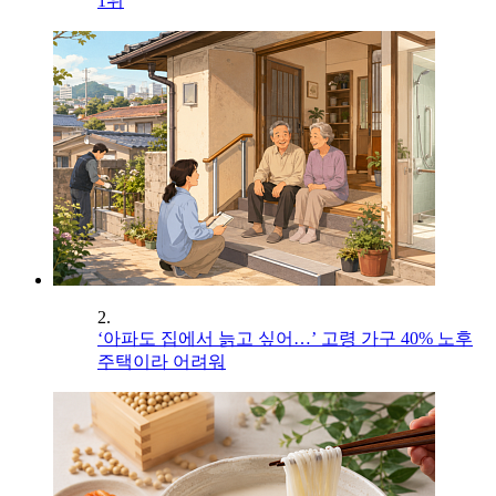
1위
2.
‘아파도 집에서 늙고 싶어…’ 고령 가구 40% 노후
주택이라 어려워