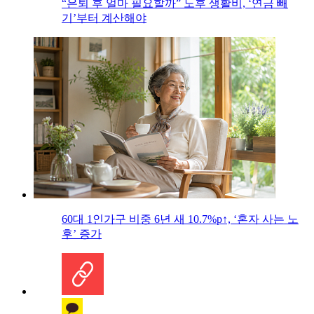
“은퇴 후 얼마 필요할까” 노후 생활비, ‘연금 빼
기’부터 계산해야
60대 1인가구 비중 6년 새 10.7%p↑, ‘혼자 사는 노
후’ 증가