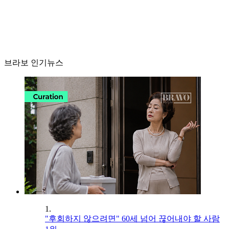
브라보 인기뉴스
1.
"후회하지 않으려면" 60세 넘어 끊어내야 할 사람