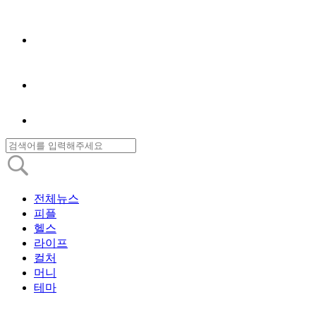
전체뉴스
피플
헬스
라이프
컬처
머니
테마