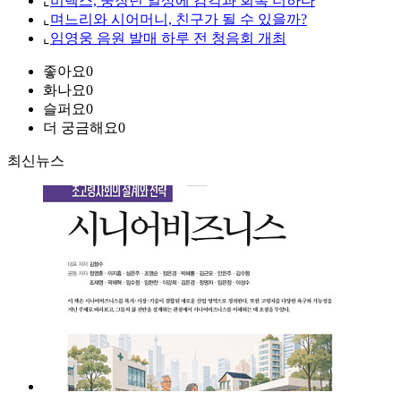
⌞
비렉스, 중장년 일상에 감각과 회복 더하다
⌞
며느리와 시어머니, 친구가 될 수 있을까?
⌞
임영웅 음원 발매 하루 전 청음회 개최
좋아요
0
화나요
0
슬퍼요
0
더 궁금해요
0
최신뉴스