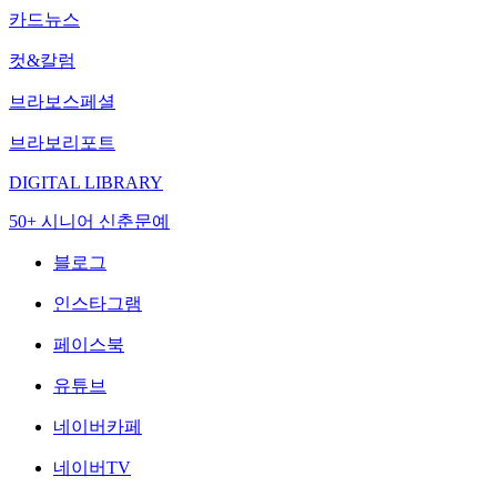
카드뉴스
컷&칼럼
브라보스페셜
브라보리포트
DIGITAL LIBRARY
50+ 시니어 신춘문예
블로그
인스타그램
페이스북
유튜브
네이버카페
네이버TV