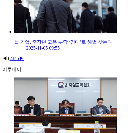
日 기업, 중장년 고용 부담 ‘임대’로 해법 찾는다
2025-11-05 09:55
◀
1
2
3
4
5
▶
이투데이