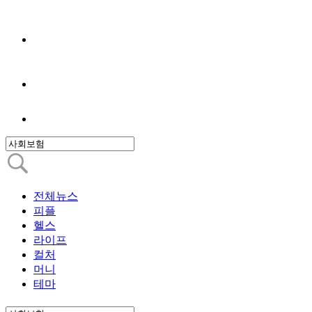
전체뉴스
피플
헬스
라이프
컬처
머니
테마