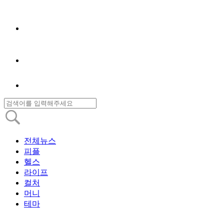
전체뉴스
피플
헬스
라이프
컬처
머니
테마