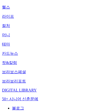
헬스
라이프
컬처
머니
테마
카드뉴스
컷&칼럼
브라보스페셜
브라보리포트
DIGITAL LIBRARY
50+ 시니어 신춘문예
블로그