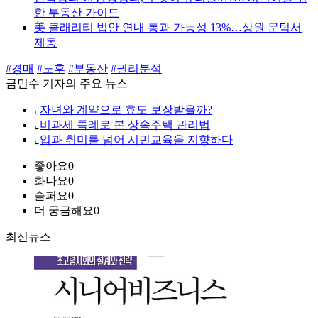
한 부동산 가이드
美 클래리티 법안 연내 통과 가능성 13%…상원 문턱서
제동
#경매
#노후
#부동산
#권리분석
금민수 기자의 주요 뉴스
⌞
자녀와 계약으로 효도 보장받을까?
⌞
비과세 특례로 본 상속주택 관리법
⌞
업과 취미를 넘어 시민교육을 지향하다
좋아요
0
화나요
0
슬퍼요
0
더 궁금해요
0
최신뉴스