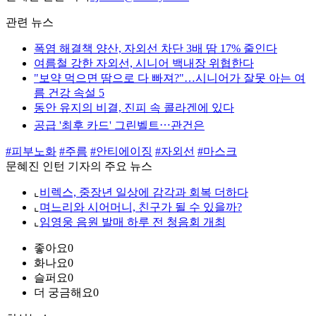
관련 뉴스
폭염 해결책 양산, 자외선 차단 3배 땀 17% 줄인다
여름철 강한 자외선, 시니어 백내장 위협한다
"보약 먹으면 땀으로 다 빠져?"…시니어가 잘못 아는 여
름 건강 속설 5
동안 유지의 비결, 진피 속 콜라겐에 있다
공급 '최후 카드' 그린벨트⋯관건은
#피부노화
#주름
#안티에이징
#자외선
#마스크
문혜진 인턴 기자의 주요 뉴스
⌞
비렉스, 중장년 일상에 감각과 회복 더하다
⌞
며느리와 시어머니, 친구가 될 수 있을까?
⌞
임영웅 음원 발매 하루 전 청음회 개최
좋아요
0
화나요
0
슬퍼요
0
더 궁금해요
0