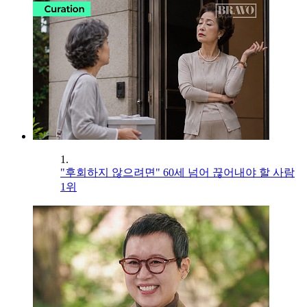
1.
"후회하지 않으려면" 60세 넘어 끊어내야 할 사람
1위