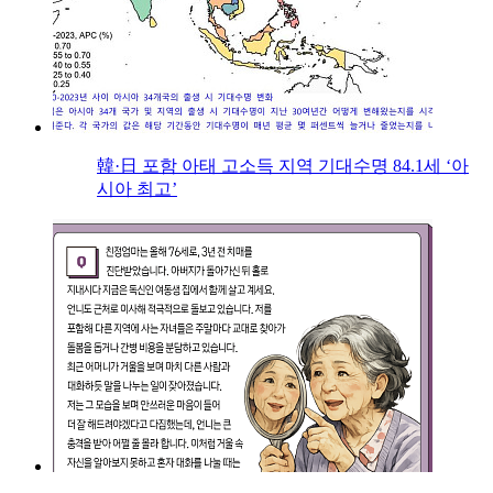
韓·日 포함 아태 고소득 지역 기대수명 84.1세 ‘아
시아 최고’