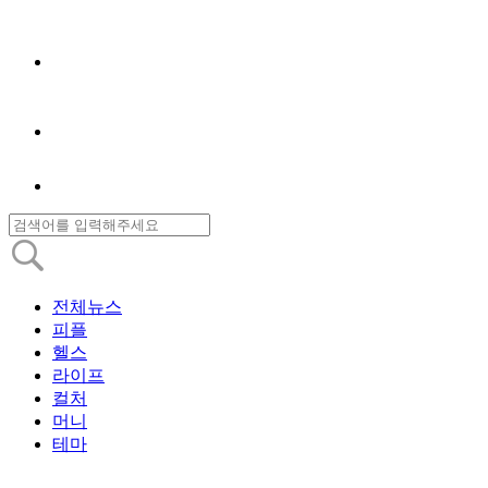
전체뉴스
피플
헬스
라이프
컬처
머니
테마