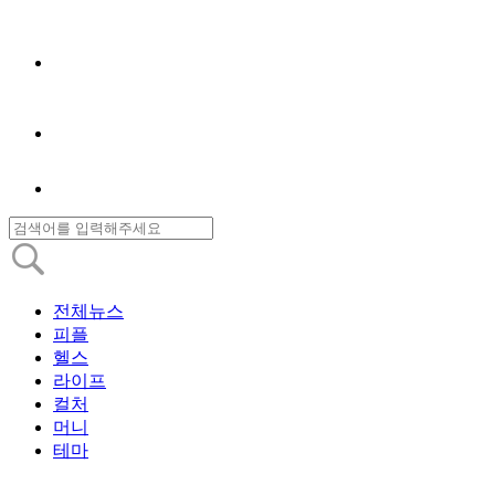
전체뉴스
피플
헬스
라이프
컬처
머니
테마