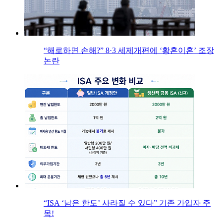
“해로하면 손해?” 8·3 세제개편에 ‘황혼이혼’ 조장
논란
“ISA ‘남은 한도’ 사라질 수 있다” 기존 가입자 주
목!