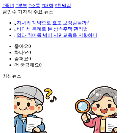
#중년
#부부
#소통
#대화
#친밀감
금민수 기자의 주요 뉴스
⌞
자녀와 계약으로 효도 보장받을까?
⌞
비과세 특례로 본 상속주택 관리법
⌞
업과 취미를 넘어 시민교육을 지향하다
좋아요
0
화나요
0
슬퍼요
0
더 궁금해요
0
최신뉴스