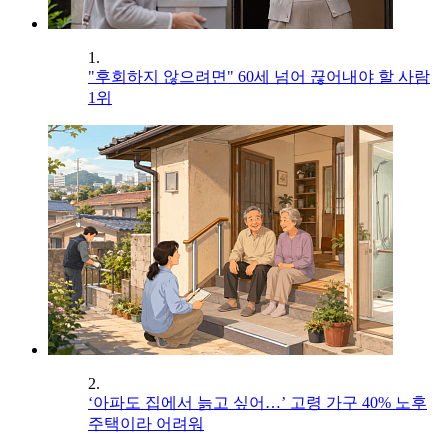
1.
"후회하지 않으려면" 60세 넘어 끊어내야 할 사람
1위
2.
‘아파도 집에서 늙고 싶어…’ 고령 가구 40% 노후
주택이라 어려워