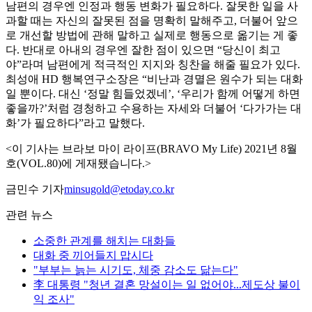
남편의 경우엔 인정과 행동 변화가 필요하다. 잘못한 일을 사
과할 때는 자신의 잘못된 점을 명확히 말해주고, 더불어 앞으
로 개선할 방법에 관해 말하고 실제로 행동으로 옮기는 게 좋
다. 반대로 아내의 경우엔 잘한 점이 있으면 “당신이 최고
야”라며 남편에게 적극적인 지지와 칭찬을 해줄 필요가 있다.
최성애 HD 행복연구소장은 “비난과 경멸은 원수가 되는 대화
일 뿐이다. 대신 ‘정말 힘들었겠네’, ‘우리가 함께 어떻게 하면
좋을까?’처럼 경청하고 수용하는 자세와 더불어 ‘다가가는 대
화’가 필요하다”라고 말했다.
<이 기사는 브라보 마이 라이프(BRAVO My Life) 2021년 8월
호(VOL.80)에 게재됐습니다.>
금민수 기자
minsugold@etoday.co.kr
관련 뉴스
소중한 관계를 해치는 대화들
대화 중 끼어들지 맙시다
"부부는 늙는 시기도, 체중 감소도 닮는다"
李 대통령 "청년 결혼 망설이는 일 없어야...제도상 불이
익 조사"