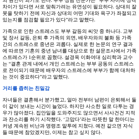
의 원인이 되기도 한다. 부부 상담 전문가는 “부부 사이에 성격
차이가 있다면 서로 맞춰가려는 유연성이 필요하다. 상대의 잘
못을 탓하기 전에 자신과 상대의 어떤 기대와 욕구가 좌절되고
있는지를 점검할 필요가 있다”라고 말했다.
가족으로 인한 스트레스도 부부 갈등의 씨앗 중 하나다. 고부
및 장서 갈등, 은퇴 후 가족의 외면, 배우자와의 불화 등 가족
간의 스트레스로 중년은 괴롭다. 실제로 한 논문의 연구 결과
에 따르면 기혼의 중년 남녀를 대상으로 한 설문조사에서 가족
스트레스가 1순위로 꼽혔다. 설경옥 이화여대 심리학과 교수
는 “결혼 관계 내에서 개인 스트레스는 부부 공동의 스트레스
로 전이되기 때문에 배우자의 스트레스에 부부가 함께 대처하
는 것이 중요하다”라고 말했다.
거리를 좁히는 친밀감
자녀들은 결혼해서 분가했고, 얼마 전부터 남편이 은퇴해서 둘
이 같이 보내는 시간이 늘었다. 하지만 사소한 일로 다투는 경
우가 많아졌다. 집안일을 도와주지도 않으면서 사사건건 지적
과 잔소리를 하기 시작했다. ‘고맙다’라는 따뜻한 말 한마디는
커녕 계속된 비난과 명령조 말투에 지쳤다. 예전 같으면 자식
들 때문에 참았겠지만, 이제는 참고 싶지 않다.