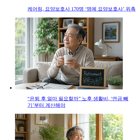
케어링, 요양보호사 170명 ‘명예 요양보호사’ 위촉
“은퇴 후 얼마 필요할까” 노후 생활비, ‘연금 빼
기’부터 계산해야