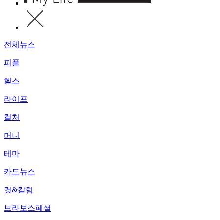
전체뉴스
피플
헬스
라이프
컬처
머니
테마
카드뉴스
컷&칼럼
브라보스페셜