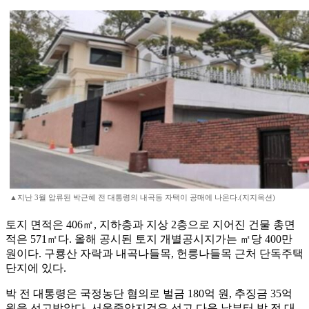
▲지난 3월 압류된 박근혜 전 대통령의 내곡동 자택이 공매에 나온다.(지지옥션)
토지 면적은 406㎡, 지하층과 지상 2층으로 지어진 건물 총면
적은 571㎡다. 올해 공시된 토지 개별공시지가는 ㎡당 400만
원이다. 구룡산 자락과 내곡나들목, 헌릉나들목 근처 단독주택
단지에 있다.
박 전 대통령은 국정농단 혐의로 벌금 180억 원, 추징금 35억
원을 선고받았다. 서울중앙지검은 선고 다음 날부터 박 전 대