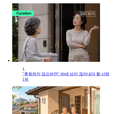
1.
"후회하지 않으려면" 60세 넘어 끊어내야 할 사람
1위