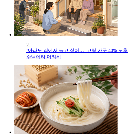
2.
‘아파도 집에서 늙고 싶어…’ 고령 가구 40% 노후
주택이라 어려워