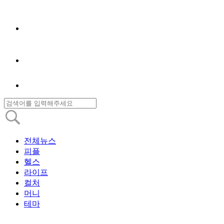
전체뉴스
피플
헬스
라이프
컬처
머니
테마