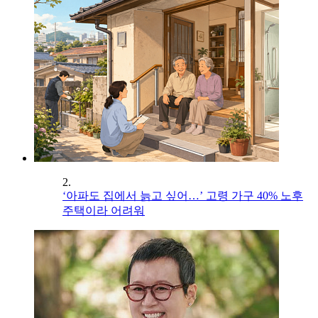
2.
‘아파도 집에서 늙고 싶어…’ 고령 가구 40% 노후
주택이라 어려워