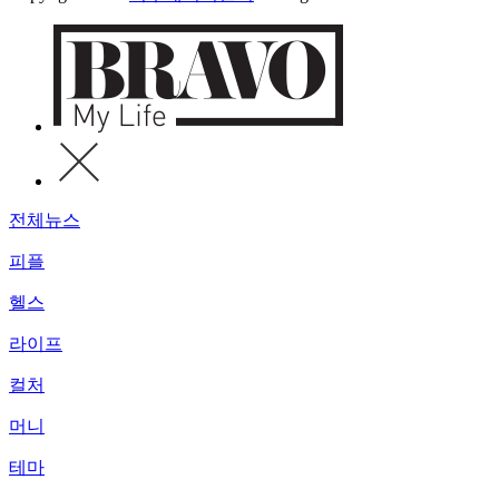
전체뉴스
피플
헬스
라이프
컬처
머니
테마