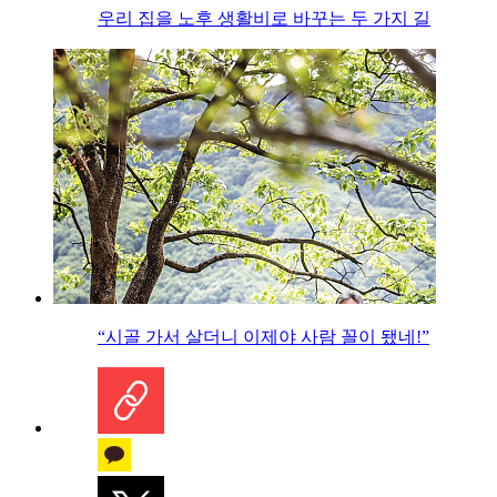
우리 집을 노후 생활비로 바꾸는 두 가지 길
“시골 가서 살더니 이제야 사람 꼴이 됐네!”