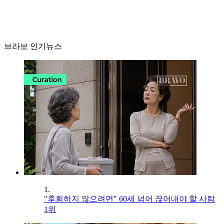
브라보 인기뉴스
1.
"후회하지 않으려면" 60세 넘어 끊어내야 할 사람
1위