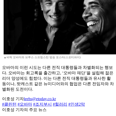
▲버락 오바마와 브루스 스프링스틴 방송 포스터(스포티파이)
오바마의 이런 시도는 다른 전직 대통령들과 차별화되는 행보
다. 오바마는 회고록을 출간하고, ‘오바마 재단’을 설립해 젊은
리더 양성에도 힘썼다. 이는 다른 전직 대통령들과 유사한 활
동이나, 팟캐스트 같은 뉴미디어와의 협업은 다른 전임자와 차
별화된 도전이다.
이호성 기자
leehs@etoday.co.kr
#클린턴
#오바마
#조지부시
#힐러리
#인생2막
이호성 기자의 주요 뉴스