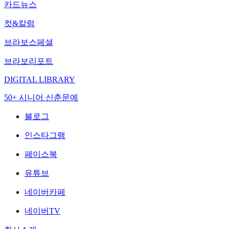
카드뉴스
컷&칼럼
브라보스페셜
브라보리포트
DIGITAL LIBRARY
50+ 시니어 신춘문예
블로그
인스타그램
페이스북
유튜브
네이버카페
네이버TV