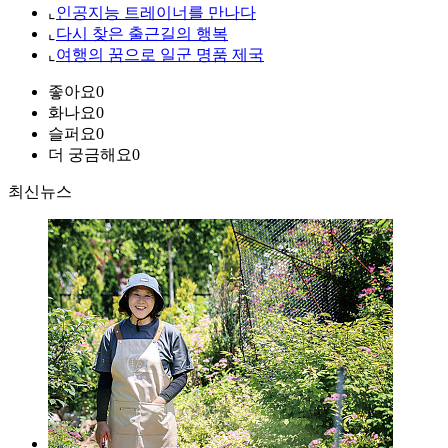
⌞
인공지능 트레이너를 만나다
⌞
다시 찾은 출근길의 행복
⌞
여행의 꿈으로 일군 명품 제국
좋아요
0
화나요
0
슬퍼요
0
더 궁금해요
0
최신뉴스