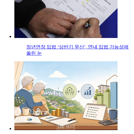
정년연장 입법 ‘상반기 무산’, 연내 입법 가능성에
쏠린 눈