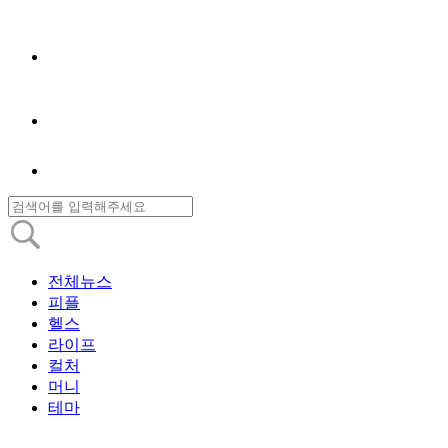
전체뉴스
피플
헬스
라이프
컬처
머니
테마