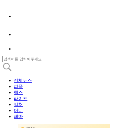
전체뉴스
피플
헬스
라이프
컬처
머니
테마