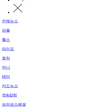
전체뉴스
피플
헬스
라이프
컬처
머니
테마
카드뉴스
컷&칼럼
브라보스페셜