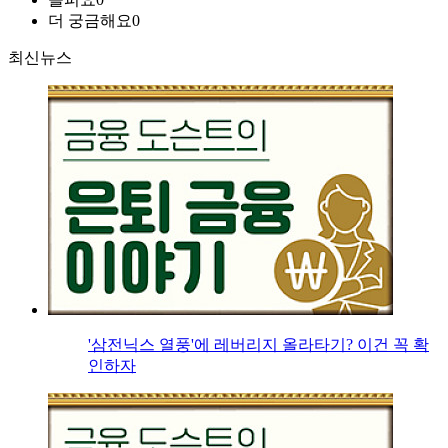
더 궁금해요
0
최신뉴스
'삼전닉스 열풍'에 레버리지 올라타기? 이건 꼭 확
인하자