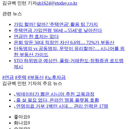
김규백 인턴 기자
qb1624@etoday.co.kr
관련 뉴스
가입 할까? 말까? '주택연금' 활용 팁 7가지
주택연금 가입연령 '60세→55세'로 낮아진다
연금만 한 효자는 없다
은퇴 앞둔 50대 직장인 자산 6.6억… 72%가 부동산
단독명의 vs 공동명의, 무엇이 유리할까?… 시니어를 위
한 부동산 가이드
STO 하위법규 예상안, 풀링·거래한도·정형증권 로드맵
제시
#연금
#주택
#부동산
#노후자금
김규백 인턴 기자의 주요 뉴스
⌞
빅데이터가 뽑은 시니어 추천 교육과정
⌞
줄 설 필요 없다, 온라인 명품 플랫폼 호황
⌞
연명의료 거부 1백만 시대… 관리 인력은 17명
좋아요
0
화나요
0
슬퍼요
0