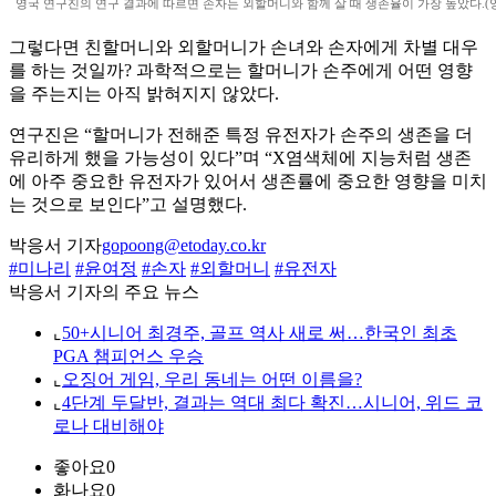
영국 연구진의 연구 결과에 따르면 손자는 외할머니와 함께 살 때 생존율이 가장 높았다.(영
그렇다면 친할머니와 외할머니가 손녀와 손자에게 차별 대우
를 하는 것일까? 과학적으로는 할머니가 손주에게 어떤 영향
을 주는지는 아직 밝혀지지 않았다.
연구진은 “할머니가 전해준 특정 유전자가 손주의 생존을 더
유리하게 했을 가능성이 있다”며 “X염색체에 지능처럼 생존
에 아주 중요한 유전자가 있어서 생존률에 중요한 영향을 미치
는 것으로 보인다”고 설명했다.
박응서 기자
gopoong@etoday.co.kr
#미나리
#윤여정
#손자
#외할머니
#유전자
박응서 기자의 주요 뉴스
⌞
50+시니어 최경주, 골프 역사 새로 써…한국인 최초
PGA 챔피언스 우승
⌞
오징어 게임, 우리 동네는 어떤 이름을?
⌞
4단계 두달반, 결과는 역대 최다 확진…시니어, 위드 코
로나 대비해야
좋아요
0
화나요
0