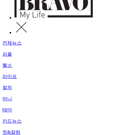
전체뉴스
피플
헬스
라이프
컬처
머니
테마
카드뉴스
컷&칼럼