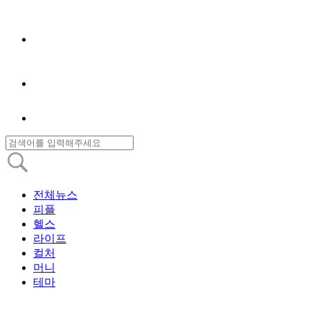
전체뉴스
피플
헬스
라이프
컬처
머니
테마