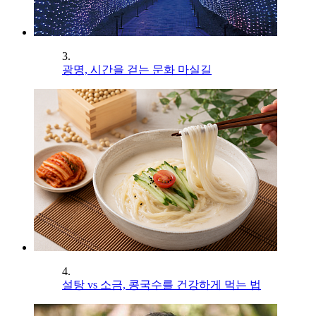
3.
광명, 시간을 걷는 문화 마실길
4.
설탕 vs 소금, 콩국수를 건강하게 먹는 법