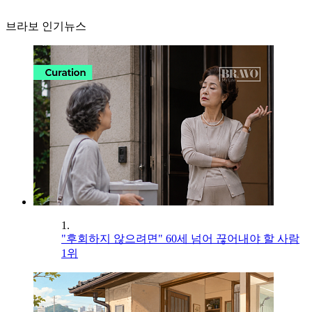
브라보 인기뉴스
1.
"후회하지 않으려면" 60세 넘어 끊어내야 할 사람
1위