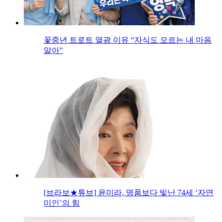
꽃중년 트로트 열광 이유 “자식도 모르는 내 마음
알아”
[브라보★튜브] 윤미라, 명품보다 빛난 74세 ‘자연
미인’의 힘