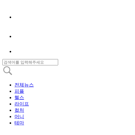
전체뉴스
피플
헬스
라이프
컬처
머니
테마