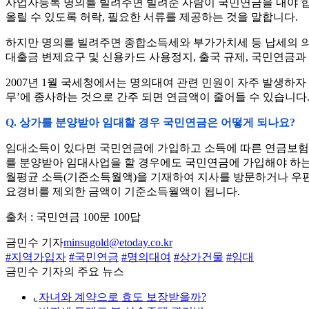
사업자등록 명의를 빌려주면 빌려준 사람이 국민연금을 내야 합
올릴 수 있도록 허락, 필요한 서류를 제공하는 것을 말합니다.
하지만 명의를 빌려주면 종합소득세와 부가가치세 등 납세의 의무
대출금 변제요구 및 신용카드 사용정지, 출국 규제, 국민연금과
2007년 1월 국세청에서는 명의대여 관련 민원이 자주 발생하
무’에 종사하는 것으로 간주 되면 연금액이 줄어들 수 있습니다
Q. 상가를 분양받아 임대할 경우 국민연금은 어떻게 되나요?
임대소득이 있다면 국민연금에 가입하고 소득에 따른 연금보험료
를 분양받아 임대사업을 할 경우에도 국민연금에 가입해야 하
월평균 소득(기준소득월액)을 기재하여 지사를 방문하거나 우편,
요경비를 제외한 금액이 기준소득월액이 됩니다.
출처 : 국민연금 100문 100답
금민수 기자
minsugold@etoday.co.kr
#지역가입자
#국민연금
#명의대여
#상가건물
#임대
금민수 기자의 주요 뉴스
⌞
자녀와 계약으로 효도 보장받을까?