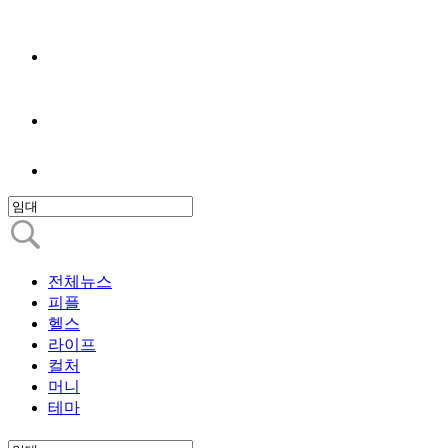
전체뉴스
피플
헬스
라이프
컬처
머니
테마