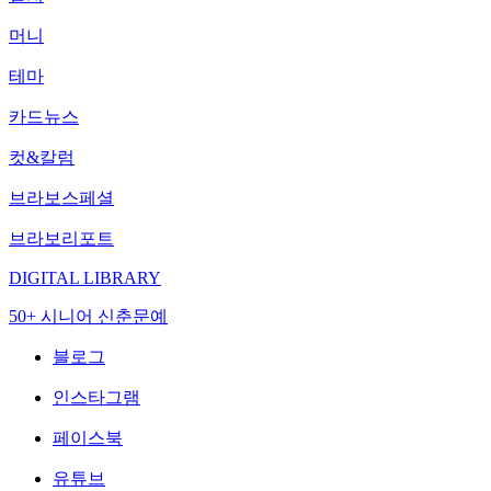
머니
테마
카드뉴스
컷&칼럼
브라보스페셜
브라보리포트
DIGITAL LIBRARY
50+ 시니어 신춘문예
블로그
인스타그램
페이스북
유튜브