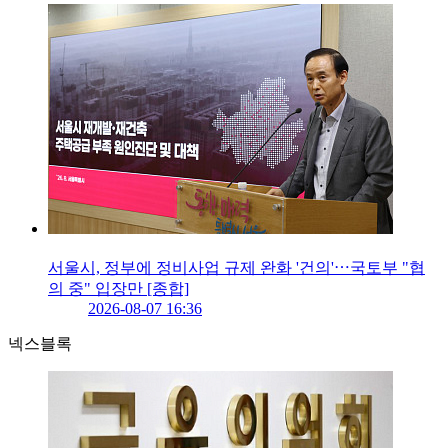
서울시, 정부에 정비사업 규제 완화 '건의'⋯국토부 "협
의 중" 입장만 [종합]
2026-08-07 16:36
넥스블록