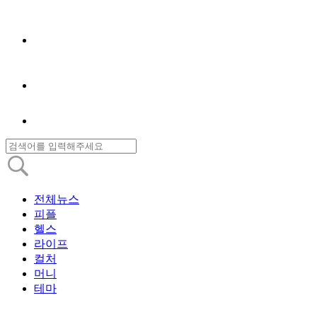
전체뉴스
피플
헬스
라이프
컬처
머니
테마