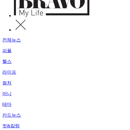
전체뉴스
피플
헬스
라이프
컬처
머니
테마
카드뉴스
컷&칼럼