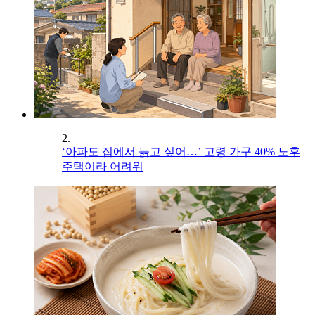
2.
‘아파도 집에서 늙고 싶어…’ 고령 가구 40% 노후
주택이라 어려워