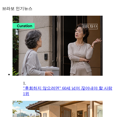
브라보 인기뉴스
1.
"후회하지 않으려면" 60세 넘어 끊어내야 할 사람
1위