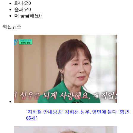
화나요
0
슬퍼요
0
더 궁금해요
0
최신뉴스
‘지하철 안내방송’ 강희선 성우, 영면에 들다 ‘향년
65세’