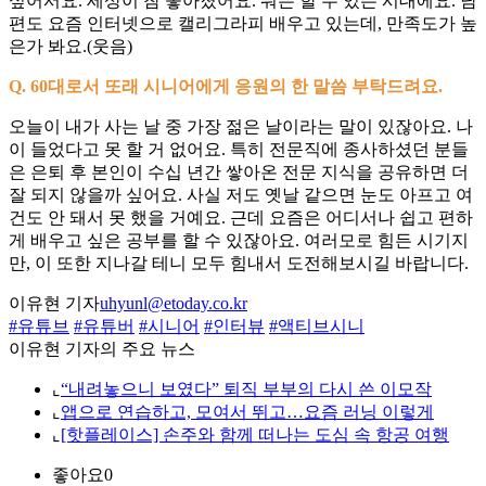
싶어서요. 세상이 참 좋아졌어요. 뭐든 할 수 있는 시대에요. 남
편도 요즘 인터넷으로 캘리그라피 배우고 있는데, 만족도가 높
은가 봐요.(웃음)
Q. 60대로서 또래 시니어에게 응원의 한 말씀 부탁드려요.
오늘이 내가 사는 날 중 가장 젊은 날이라는 말이 있잖아요. 나
이 들었다고 못 할 거 없어요. 특히 전문직에 종사하셨던 분들
은 은퇴 후 본인이 수십 년간 쌓아온 전문 지식을 공유하면 더
잘 되지 않을까 싶어요. 사실 저도 옛날 같으면 눈도 아프고 여
건도 안 돼서 못 했을 거예요. 근데 요즘은 어디서나 쉽고 편하
게 배우고 싶은 공부를 할 수 있잖아요. 여러모로 힘든 시기지
만, 이 또한 지나갈 테니 모두 힘내서 도전해보시길 바랍니다.
이유현 기자
uhyunl@etoday.co.kr
#유튜브
#유튜버
#시니어
#인터뷰
#액티브시니
이유현 기자의 주요 뉴스
⌞
“내려놓으니 보였다” 퇴직 부부의 다시 쓴 이모작
⌞
앱으로 연습하고, 모여서 뛰고…요즘 러닝 이렇게
⌞
[핫플레이스] 손주와 함께 떠나는 도심 속 항공 여행
좋아요
0