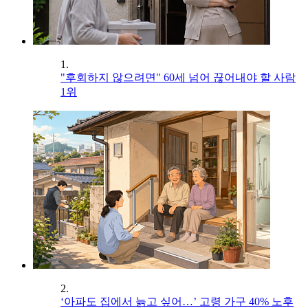
1.
"후회하지 않으려면" 60세 넘어 끊어내야 할 사람
1위
2.
‘아파도 집에서 늙고 싶어…’ 고령 가구 40% 노후