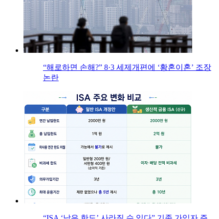
“해로하면 손해?” 8·3 세제개편에 ‘황혼이혼’ 조장
논란
“ISA ‘남은 한도’ 사라질 수 있다” 기존 가입자 주