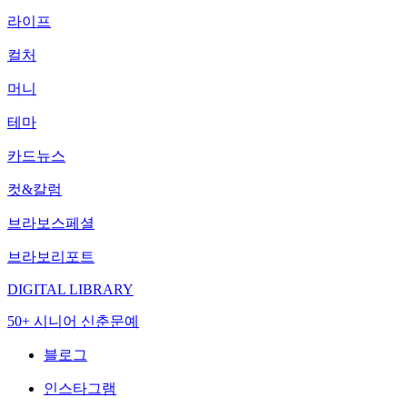
라이프
컬처
머니
테마
카드뉴스
컷&칼럼
브라보스페셜
브라보리포트
DIGITAL LIBRARY
50+ 시니어 신춘문예
블로그
인스타그램