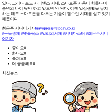
있다. 그러나 포노 사피엔스 시대, 스마트폰 사용이 힘들다며
중년의 나이 탓만 하고 있으면 안 된다. 이젠 일상생활을 유지
하는 데도 스마트폰을 다루는 기술이 필수인 시대를 살고 있기
때문이다.
최은주 시니어기자
bravopress@etoday.co.kr
#구독경제
#넷플릭스
#밀리의서재
#키네마스터
#최은주시니
어기자
좋아요
0
화나요
0
슬퍼요
0
더 궁금해요
0
최신뉴스