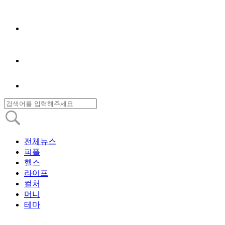
전체뉴스
피플
헬스
라이프
컬처
머니
테마