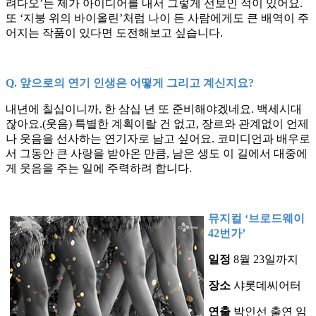
려다오’는 제가 아이디어를 내서 그렇게 선보인 적이 있어요.
또 ‘지붕 위의 바이올린’처럼 나이 든 사람에게도 큰 배역이 주
어지는 작품이 있다면 도전해보고 싶습니다.
Q. 앞으로의 연기 인생은 어떻게 그리고 계신지요?
내년에 칠십이니까, 한 삼십 년 또 준비해야겠네요. 백세시대
잖아요.(웃음) 특별한 계획이랄 건 없고, 장르와 관계없이 언제
나 웃음을 선사하는 연기자로 남고 싶어요. 코미디언과 배우로
서 그동안 큰 사랑을 받아온 만큼, 남은 생도 이 길에서 대중에
게 웃음을 주는 일에 주력하려 합니다.
뮤지컬 ‘브로드웨이
42번가’
일정
8월 23일까지
장소
샤롯데씨어터
연출
박인선 출연 임