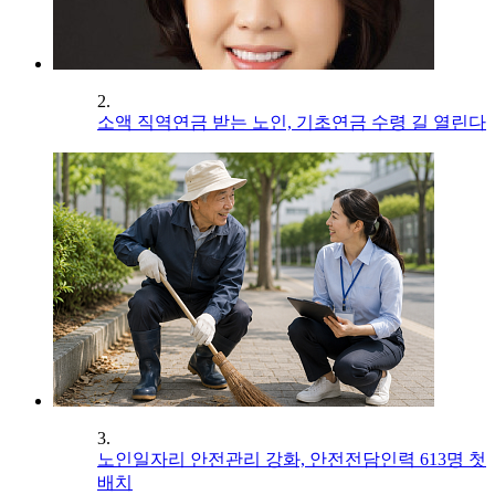
2.
소액 직역연금 받는 노인, 기초연금 수령 길 열린다
3.
노인일자리 안전관리 강화, 안전전담인력 613명 첫
배치