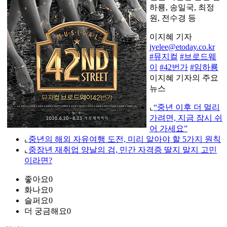
하룡, 송일국, 최정
원, 전수경 등
이지혜 기자
jyelee@etoday.co.kr
#뮤지컬
#브로드웨
이
#42번가
#임하룡
이지혜 기자의 주요
뉴스
⌞
“중년 이후 더 멀리
가려면, 지금 잠시 쉬
어 가세요”
⌞
중년의 해외 자유여행 도전, 미리 알아야 할 5가지 원칙
⌞
중장년 재취업 양날의 검, 민간 자격증 딸지 말지 고민
이라면?
좋아요
0
화나요
0
슬퍼요
0
더 궁금해요
0