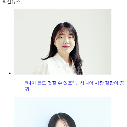
최신뉴스
“나이 듦도 멋질 수 있죠”… 시니어 시장 길잡이 꿈
꿔