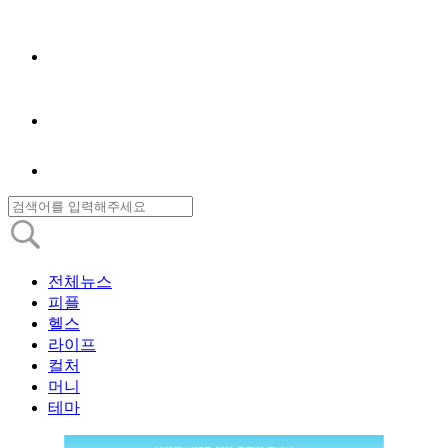
전체뉴스
피플
헬스
라이프
컬처
머니
테마