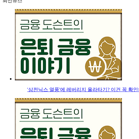
최신뉴스
'삼전닉스 열풍'에 레버리지 올라타기? 이건 꼭 확