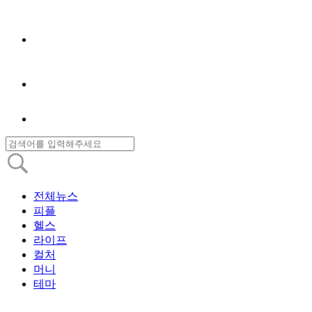
전체뉴스
피플
헬스
라이프
컬처
머니
테마