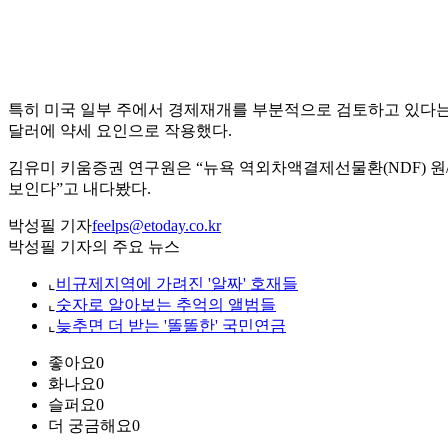
특히 미국 일부 주에서 경제재개를 부분적으로 검토하고 있다는
달러에 약세 요인으로 작용했다.
김유미 키움증권 연구원은 “뉴욕 역외차액결제선물환(NDF) 원/달
보인다”고 내다봤다.
박성필 기자
feelps@etoday.co.kr
박성필 기자의 주요 뉴스
⌞
비규제지역에 가려진 '알짜' 호재들
⌞
숫자로 알아보는 추억의 앨범들
⌞
늦추면 더 받는 '똘똘한' 국민연금
좋아요
0
화나요
0
슬퍼요
0
더 궁금해요
0