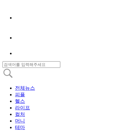
전체뉴스
피플
헬스
라이프
컬처
머니
테마