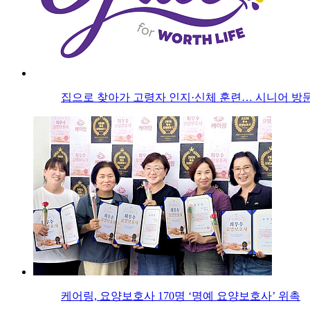
집으로 찾아가 고령자 인지·신체 훈련… 시니어 방문
케어링, 요양보호사 170명 ‘명예 요양보호사’ 위촉