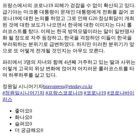
프랑스에서의 코로나19 피해가 걷잡을 수 없이 확산되고 있다.
급기야는 마크롱 대통령이 문재인 대통령에게 전화를 걸어 코
로나19에 대한 논의를 하였고 그로 인해 G20 정상회담이 개최
된 것에 대한 보도가 나오면서 한국에 대한 이미지는 다시 롤
러코스트를 탔다. 이제는 한국 방역모델이라는 말이 일반명사
화 될 정도로 자주 등장하고, 한국을 걱정하던 이들이 한국을
부러워하는 분위기로 급변하였다. 하지만 이러한 분위기가 앞
으로 또 어떻게 전개될 것인지는 아무도 모른다.
파리에서 3명의 자녀와 함께 4년째 거주하고 있는 딸과 사위는
이렇게 고국의 위상 변화에 얹어져 어지러운 롤러코스트를 타
며 하루하루를 살고 있다.
정원일 시니어기자
bravopress@etoday.co.kr
#정원일시니어기자
#프랑스코로나19
#코로나19
#코로나바이
러스
좋아요
0
화나요
0
슬퍼요
0
더 궁금해요
0