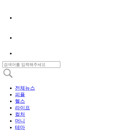
전체뉴스
피플
헬스
라이프
컬처
머니
테마