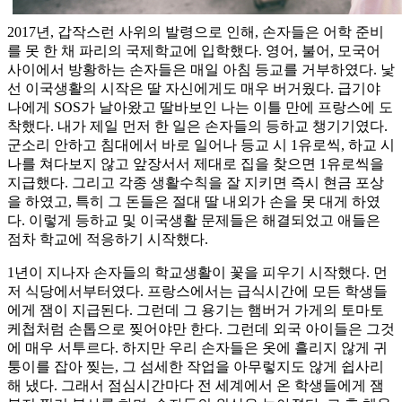
2017년, 갑작스런 사위의 발령으로 인해, 손자들은 어학 준비
를 못 한 채 파리의 국제학교에 입학했다. 영어, 불어, 모국어
사이에서 방황하는 손자들은 매일 아침 등교를 거부하였다. 낯
선 이국생활의 시작은 딸 자신에게도 매우 버거웠다. 급기야
나에게 SOS가 날아왔고 딸바보인 나는 이틀 만에 프랑스에 도
착했다. 내가 제일 먼저 한 일은 손자들의 등하교 챙기기였다.
군소리 안하고 침대에서 바로 일어나 등교 시 1유로씩, 하교 시
나를 쳐다보지 않고 앞장서서 제대로 집을 찾으면 1유로씩을
지급했다. 그리고 각종 생활수칙을 잘 지키면 즉시 현금 포상
을 하였고, 특히 그 돈들은 절대 딸 내외가 손을 못 대게 하였
다. 이렇게 등하교 및 이국생활 문제들은 해결되었고 애들은
점차 학교에 적응하기 시작했다.
1년이 지나자 손자들의 학교생활이 꽃을 피우기 시작했다. 먼
저 식당에서부터였다. 프랑스에서는 급식시간에 모든 학생들
에게 잼이 지급된다. 그런데 그 용기는 햄버거 가게의 토마토
케첩처럼 손톱으로 찢어야만 한다. 그런데 외국 아이들은 그것
에 매우 서투르다. 하지만 우리 손자들은 옷에 흘리지 않게 귀
퉁이를 잡아 찢는, 그 섬세한 작업을 아무렇지도 않게 쉽사리
해 냈다. 그래서 점심시간마다 전 세계에서 온 학생들에게 잼