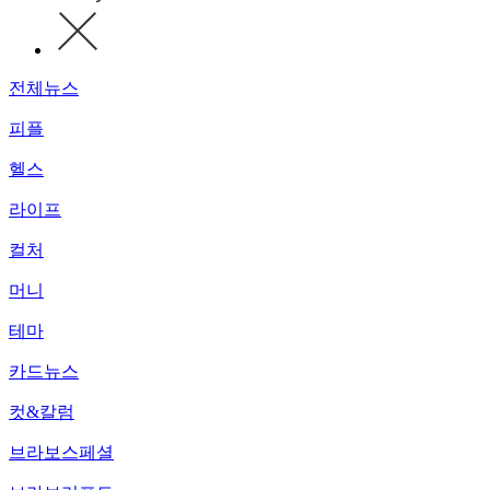
전체뉴스
피플
헬스
라이프
컬처
머니
테마
카드뉴스
컷&칼럼
브라보스페셜