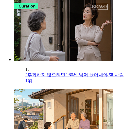
1.
"후회하지 않으려면" 60세 넘어 끊어내야 할 사람
1위