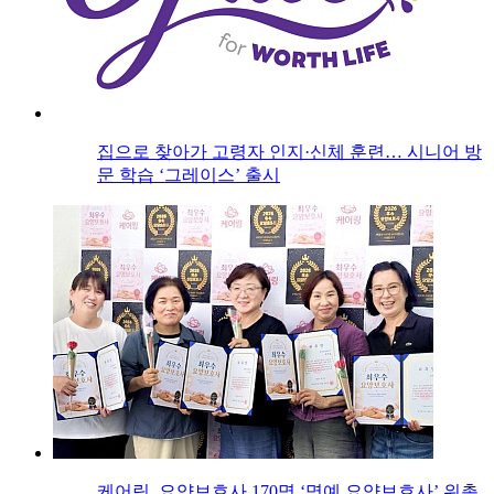
집으로 찾아가 고령자 인지·신체 훈련… 시니어 방
문 학습 ‘그레이스’ 출시
케어링, 요양보호사 170명 ‘명예 요양보호사’ 위촉