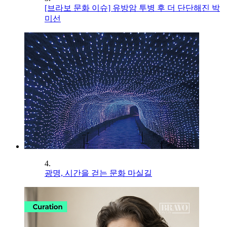
[브라보 문화 이슈] 유방암 투병 후 더 단단해진 박
미선
4.
광명, 시간을 걷는 문화 마실길