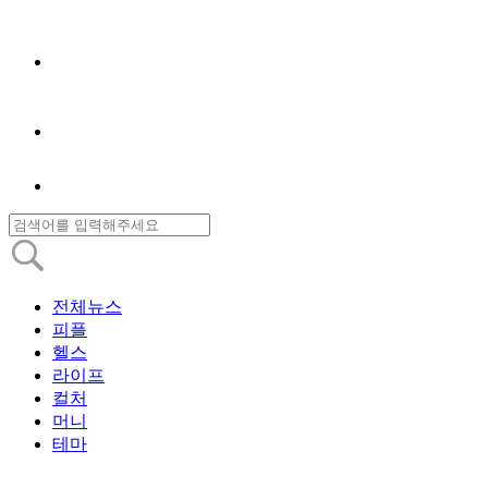
전체뉴스
피플
헬스
라이프
컬처
머니
테마