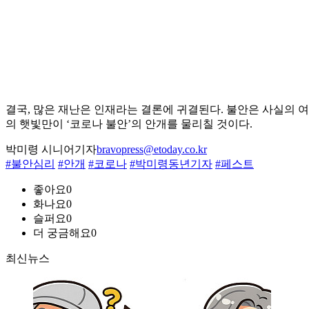
결국, 많은 재난은 인재라는 결론에 귀결된다. 불안은 사실의 
의 햇빛만이 ‘코로나 불안’의 안개를 물리칠 것이다.
박미령 시니어기자
bravopress@etoday.co.kr
#불안심리
#안개
#코로나
#박미령동년기자
#페스트
좋아요
0
화나요
0
슬퍼요
0
더 궁금해요
0
최신뉴스