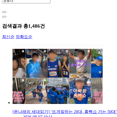
검색결과 총
1,486
건
최신순
정확도순
[윤나래의 세대읽기] ‘뜨개질하는 20대, 흠뻑쇼 가는 50대
2026-08-07 10:11