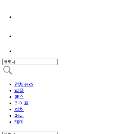
전체뉴스
피플
헬스
라이프
컬처
머니
테마