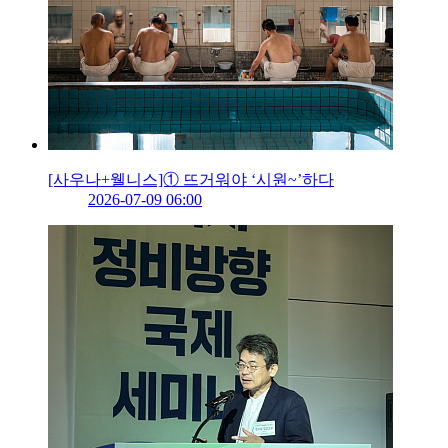
[사우나+웰니스]① 뜨거워야 ‘시원~’하다
2026-07-09 06:00