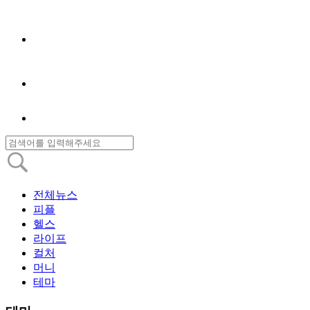
전체뉴스
피플
헬스
라이프
컬처
머니
테마