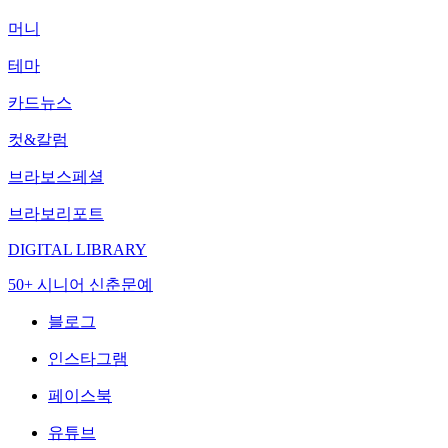
머니
테마
카드뉴스
컷&칼럼
브라보스페셜
브라보리포트
DIGITAL LIBRARY
50+ 시니어 신춘문예
블로그
인스타그램
페이스북
유튜브