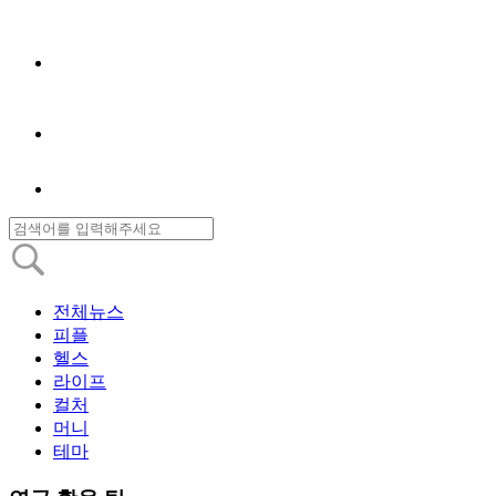
전체뉴스
피플
헬스
라이프
컬처
머니
테마