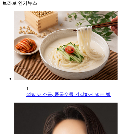
브라보 인기뉴스
1.
설탕 vs 소금, 콩국수를 건강하게 먹는 법