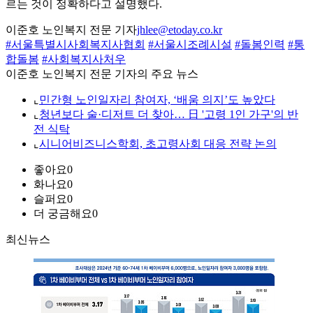
르는 것이 정확하다고 설명했다.
이준호 노인복지 전문 기자
jhlee@etoday.co.kr
#서울특별시사회복지사협회
#서울시조례시설
#돌봄인력
#통
합돌봄
#사회복지사처우
이준호 노인복지 전문 기자의 주요 뉴스
⌞
민간형 노인일자리 참여자, ‘배움 의지’도 높았다
⌞
청년보다 술·디저트 더 찾아… 日 '고령 1인 가구'의 반
전 식탁
⌞
시니어비즈니스학회, 초고령사회 대응 전략 논의
좋아요
0
화나요
0
슬퍼요
0
더 궁금해요
0
최신뉴스