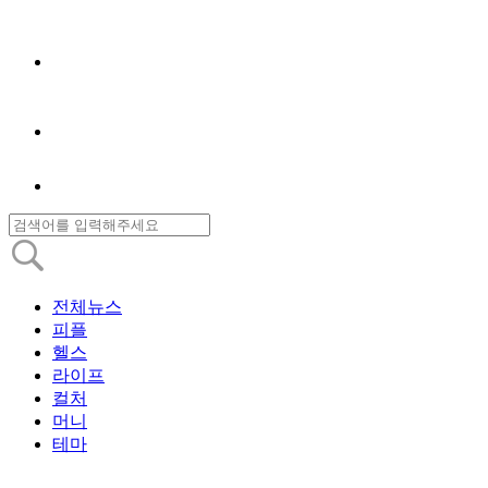
전체뉴스
피플
헬스
라이프
컬처
머니
테마