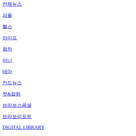
전체뉴스
피플
헬스
라이프
컬처
머니
테마
카드뉴스
컷&칼럼
브라보스페셜
브라보리포트
DIGITAL LIBRARY