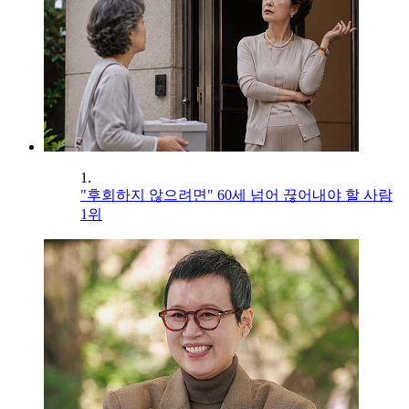
1.
"후회하지 않으려면" 60세 넘어 끊어내야 할 사람
1위