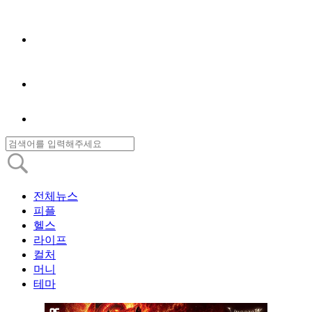
전체뉴스
피플
헬스
라이프
컬처
머니
테마