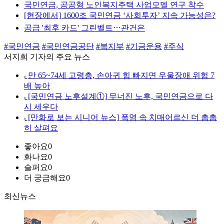
국민연금, 공공형 노인복지주택 사업모델 연구 착수
[현장에서] 1600조 국민연금 ‘사회투자’ 지속 가능성은?
공급 '최후 카드' 그린벨트⋯관건은
#국민연금
#국민연금공단
#복지부
#기금운용
#주식
서지희 기자의 주요 뉴스
⌞
만 65~74세 고령층, 손아귀 힘 빠지면 우울장애 위험 7
배 높아
⌞
[국민연금 노후설계①] 무너진 노후, 국민연금으로 다
시 세우다
⌞
[만화로 보는 시니어 뉴스] 폭염 속 치매어르신 더 촘촘
히 살펴요
좋아요
0
화나요
0
슬퍼요
0
더 궁금해요
0
최신뉴스