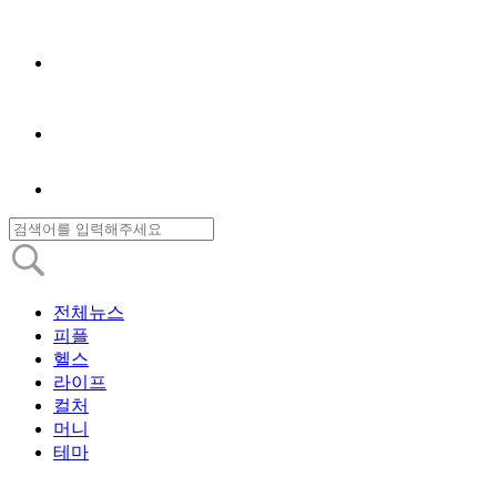
전체뉴스
피플
헬스
라이프
컬처
머니
테마