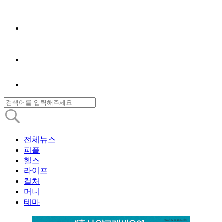
전체뉴스
피플
헬스
라이프
컬처
머니
테마