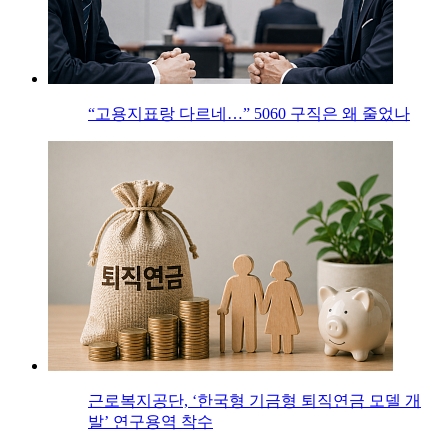
“고용지표랑 다르네…” 5060 구직은 왜 줄었나
근로복지공단, ‘한국형 기금형 퇴직연금 모델 개
발’ 연구용역 착수