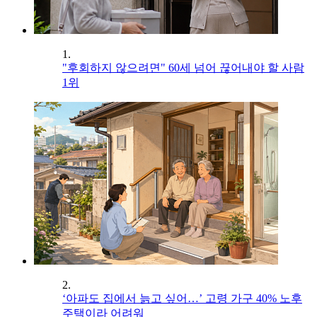
1.
"후회하지 않으려면" 60세 넘어 끊어내야 할 사람
1위
2.
‘아파도 집에서 늙고 싶어…’ 고령 가구 40% 노후
주택이라 어려워