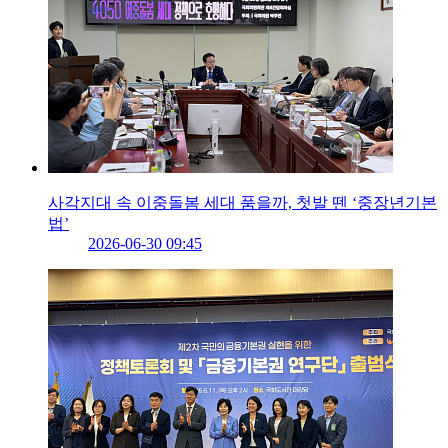
사각지대 속 이중돌봄 세대 품을까, 첫발 뗀 ‘중장년기본
법’
2026-06-30 09:45