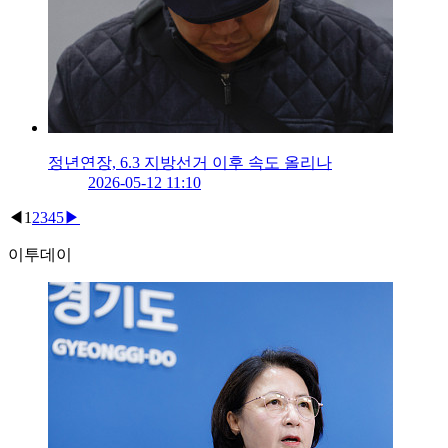
정년연장, 6.3 지방선거 이후 속도 올리나
2026-05-12 11:10
◀
1
2
3
4
5
▶
이투데이