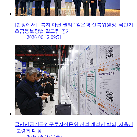
[현장에서] “복지 아닌 권리” 김은경 신복위원장, 국민기
초금융보장법 밑그림 공개
2026-06-12 09:51
국민연금기금인구투자전문위 신설 개정안 발의, 저출산
·고령화 대응
2026-06-10 14:50