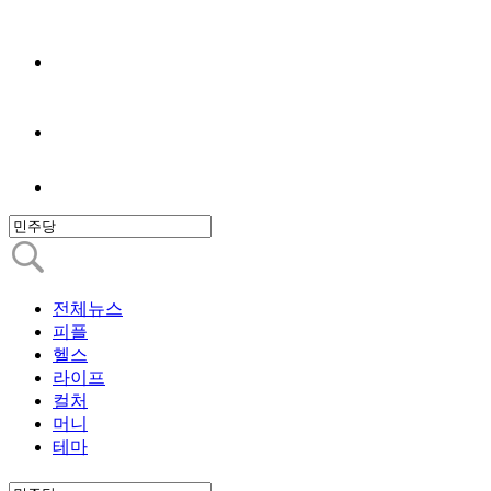
전체뉴스
피플
헬스
라이프
컬처
머니
테마