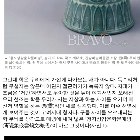
▲ ‘청자상감운학문매병’, 높이 42.1cm, 국보 제68호, 간송미술박물관 소장. 원(圓) 무
해 날아오르는 학, 원 무늬 밖에서는 역시 구름 사이에서 땅으로 향하는 학 등 모두 66마리
회 前 회장)
그런데 학은 우리에게 가깝게 다가오는 새가 아니다. 독수리처
럼 무섭지는 않은데 어딘지 접근하기가 녹록지 않다. 자태가
조금은 ‘거만’하면서도 우아한 것을 높이 여겨서인지 오래전
우리 선조는 학을 우리가 사는 지상과 하늘 사이를 오가며 메
신저 역할을 하는 영(靈)적인 새로 생각했다. 이를 아주 선명하
게 보여주는 것이 고려시대 청자다. 구름 사이를 오르내리는
학 무늬를 상감으로 매병에 새겨 넣은 ‘청자상감운학문매병
(靑瓷象嵌雲鶴文梅甁)’이 바로 그것이다(사진 1).