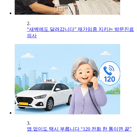
2.
“새벽에도 달려갑니다” 재가임종 지키는 방문진료
의사
3.
앱 없이도 택시 부릅니다 “120 전화 한 통이면 끝”