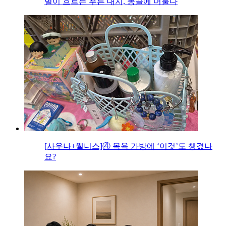
별이 흐르는 푸른 대지, 몽골에 머물다
[사우나+웰니스]④ 목욕 가방에 ‘이것’도 챙겼나
요?