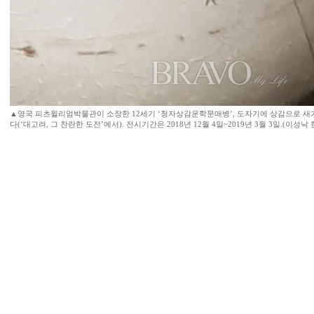
▲영국 피츠윌리엄박물관이 소장한 12세기 ‘청자상감운학문매병’, 도자기에 상감으로 새겨 
다(‘대고려, 그 찬란한 도전’에서). 전시기간은 2018년 12월 4일~2019년 3월 3일.(이성