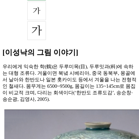
[이성낙의 그림 이야기]
우리에게 익숙한 학(鶴)은 두루미목(目), 두루밋과(科)에 속하
는 대형 조류다. 겨울이면 북녘 시베리아, 중국 동북부, 몽골에
서 날아와 한반도나 일본 홋카이도 등에서 겨울을 나는 전형적
인 철새다. 몸무게는 6500~9500g, 몸길이는 135~145cm로 몸집
이 비교적 크며, 다리는 회색이다(‘한반도 조류도감’, 송순창·
송순광, 김영사, 2005).