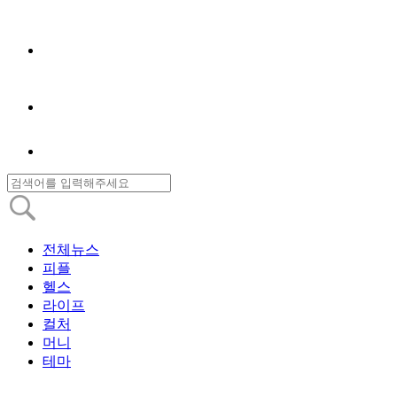
전체뉴스
피플
헬스
라이프
컬처
머니
테마